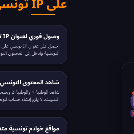
على IP تونسي بدون تسجيل
وصول فوري لعنوان IP تونسي
احصل على عنوان P
التونسية وادخل إلى المحتوى التون
شاهد المحتوى التونسي ف
التثبيت. لا يلزم إنشاء حساب للوص
مواقع خوادم تونسية متع