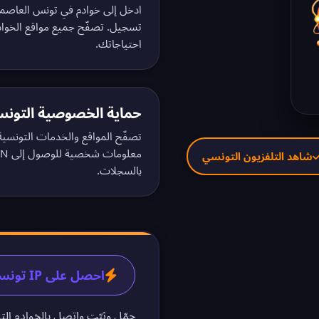
ادخل إلى خوادم في تونس العاص
تسجيل.
تصفّح جميع مواقع الخوادم ال
احتياجاتك.
حماية الخصوصية التونس
تصفّح المواقع والخدمات التونسي
معلومات شخصية للوصول إلى VPN التونسي. اطّلع على
شاهد التلفزيون التونسي
بالسجلات
.
احصل على IP تونسي في 60 ثانية
حمّل وثبّت واتصل بالخوادم الت