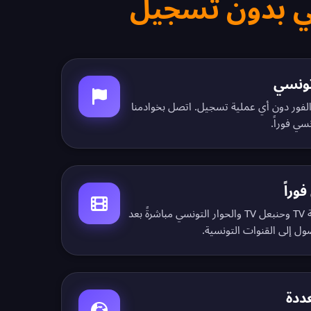
I تونسي على الفور دون أي عملية تسجيل. اتصل بخوادمنا
سي فوراً.
وراً
شاهد الوطنية 1 والوطنية 2 ونسمة TV وحنبعل TV والحوار التونسي مباشرةً بعد
ول إلى القنوات التونسية.
ددة