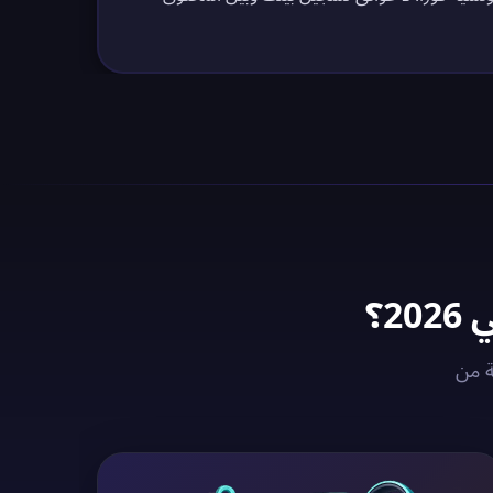
مع خوادم VPN المُحسّنة من