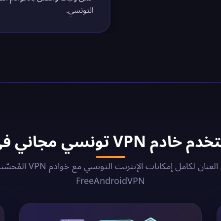
التونسي.
VP تونسي مجاني في 2026؟
أطلق العنان لكامل إمكانات الإنترنت التونسي 
FreeAndroidVPN