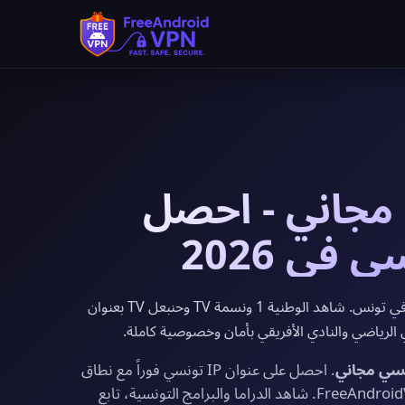
ونسي مجاني - احصل
يوفر FreeAndroidVPN خوادم VPN مجانية في تونس. شاهد الوطنية 1 ونسمة TV وحنبعل TV بعنوان
. احصل على عنوان IP تونسي فوراً مع نطاق
ترددي غير محدود وتشفير بمستوى عسكري من FreeAndroidVPN. شاهد الدراما والبرامج التونسية، تابع