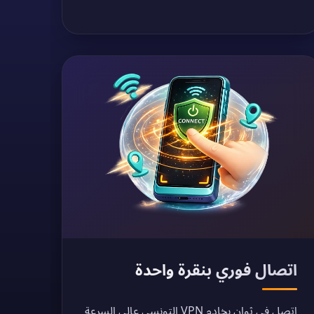
اتصال فوري بنقرة واحدة
اتصل في ثوانٍ بخادم VPN التونسي عالي السرعة