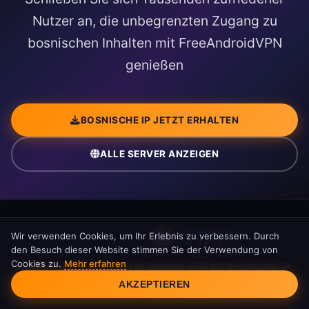
Nutzer an, die unbegrenzten Zugang zu
bosnischen Inhalten mit FreeAndroidVPN
genießen
BOSNISCHE IP JETZT ERHALTEN
ALLE SERVER ANZEIGEN
Wir verwenden Cookies, um Ihr Erlebnis zu verbessern. Durch
den Besuch dieser Website stimmen Sie der Verwendung von
Cookies zu.
Mehr erfahren
Kostenloses Bosnien VPN mit bosnischer IP.
Cookie-Einwilligung
BHT1, FTV, RTRS und bosnische Inhalte
AKZEPTIEREN
sicher streamen.