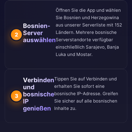
Öffnen Sie die App und wählen
Sie Bosnien und Herzegowina
Bosnien-
aus unserer
Serverliste mit 152
Server
Ländern
. Mehrere bosnische
2
auswählen
Serverstandorte verfügbar
einschließlich Sarajevo, Banja
Luka und Mostar.
Tippen Sie auf Verbinden und
Verbinden
und
erhalten Sie sofort eine
bosnische
bosnische IP-Adresse. Greifen
3
IP
Sie sicher auf alle bosnischen
genießen
Inhalte zu.