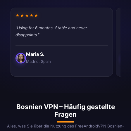
★★★★★
★★
"Using for 6 months. Stable and never
"Work
disappoints."
satisf
Maria S.
Madrid, Spain
Bosnien VPN – Häufig gestellte
Fragen
Alles, was Sie über die Nutzung des FreeAndroidVPN Bosnien-