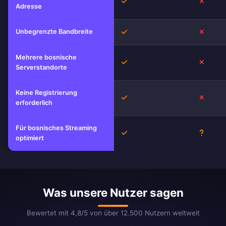
Ja
Nein
Adresse
Unbegrenzte Bandbreite
Ja
Nein
Mehrere bosnische
Ja
Nein
Serverstandorte
Keine Registrierung
Ja
Nein
erforderlich
Für bosnisches Streaming
Ja
Unbeka
optimiert
Was unsere Nutzer sagen
Bewertet mit 4,8/5 von über 12.500 Nutzern weltweit