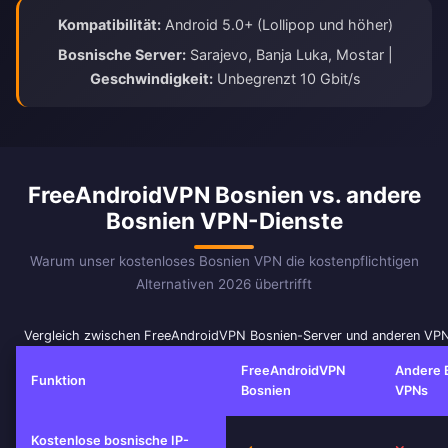
Kompatibilität:
Android 5.0+ (Lollipop und höher)
Bosnische Server:
Sarajevo, Banja Luka, Mostar |
Geschwindigkeit:
Unbegrenzt 10 Gbit/s
FreeAndroidVPN Bosnien vs. andere
Bosnien VPN-Dienste
Warum unser kostenloses Bosnien VPN die kostenpflichtigen
Alternativen 2026 übertrifft
Vergleich zwischen FreeAndroidVPN Bosnien-Server und anderen VP
FreeAndroidVPN
Andere 
Funktion
Bosnien
VPNs
Kostenlose bosnische IP-