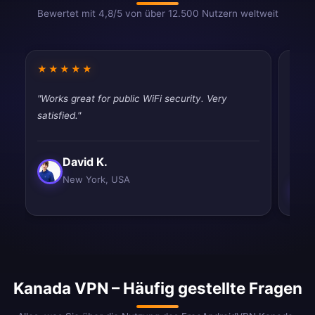
Bewertet mit 4,8/5 von über 12.500 Nutzern weltweit
★★★★★
★★
"Works great for public WiFi security. Very
"Fina
satisfied."
throt
never
David K.
New York, USA
Kanada VPN – Häufig gestellte Fragen