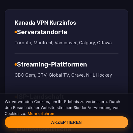
Kanada VPN Kurzinfos
Serverstandorte
Toronto, Montreal, Vancouver, Calgary, Ottawa
Streaming-Plattformen
CBC Gem, CTV, Global TV, Crave, NHL Hockey
ISP-Landschaft
Wir verwenden Cookies, um Ihr Erlebnis zu verbessern. Durch
Bell, Rogers, Telus, CRTC (Regulierer)
den Besuch dieser Website stimmen Sie der Verwendung von
Cookies zu.
Mehr erfahren
Cookie-Einwilligung
AKZEPTIEREN
Durchschnittliche