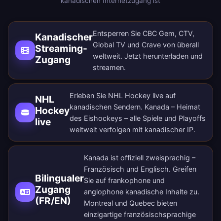
kanadischen Internetzugang ist
Entsperren Sie CBC Gem, CTV,
Kanadischer
Global TV und Crave von überall
Streaming-
weltweit.
Jetzt herunterladen
und
Zugang
streamen.
Erleben Sie NHL Hockey live auf
NHL
kanadischen Sendern. Kanada – Heimat
Hockey
des Eishockeys – alle Spiele und Playoffs
live
weltweit verfolgen mit kanadischer IP.
Kanada ist offiziell zweisprachig –
Französisch und Englisch. Greifen
Bilingualer
Sie auf frankophone und
Zugang
anglophone kanadische Inhalte zu.
(FR/EN)
Montreal und Quebec bieten
einzigartige französischsprachige