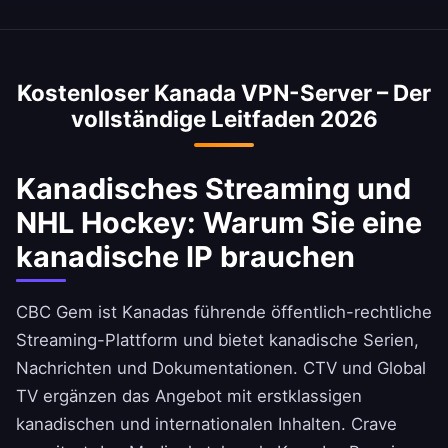
empfohlen für maximale Privatsphäre vor ISP-
Rogers liefern erstklassige
Five Eyes Überwachung umgehen. NHL
Tracking durch Bell, Rogers und Telus.
Glasfaserverbindungen – die
Hockey und kanadische Exklusivinhalte
Breitbandabdeckung in Kanada gehört zu den
weltweit streamen. US-Streaming wie Hulu mit
Kostenloser Kanada VPN-Server – Der
besten in Nordamerika.
kanadischer VPN-Lösung nutzen. Datenschutz
vollständige Leitfaden 2026
auf öffentlichem WLAN in Toronto, Montreal,
Vancouver und an Flughäfen.
Kanadisches Streaming und
NHL Hockey: Warum Sie eine
kanadische IP brauchen
CBC Gem ist Kanadas führende öffentlich-rechtliche
Streaming-Plattform und bietet kanadische Serien,
Nachrichten und Dokumentationen. CTV und Global
TV ergänzen das Angebot mit erstklassigen
kanadischen und internationalen Inhalten. Crave