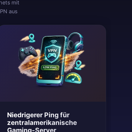
nets mit
VPN aus
Niedrigerer Ping für
zentralamerikanische
Gaming-Server