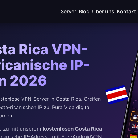
Server
Blog
Über uns
Kontakt
ta Rica VPN-
icanische IP-
en 2026
tenlose VPN-Server in Costa Rica. Greifen
osta-ricanischen IP zu. Pura Vida digital
eamen.
lte zu mit unserem
kostenlosen Costa Rica
-ricanische IP-Adresse mit FreeAndroidVPN.