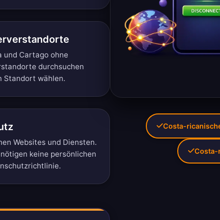
erverstandorte
ela und Cartago ohne
rstandorte durchsuchen
n Standort wählen.
utz
Costa-ricanische
hen Websites und Diensten.
Costa-
enötigen keine persönlichen
schutzrichtlinie
.