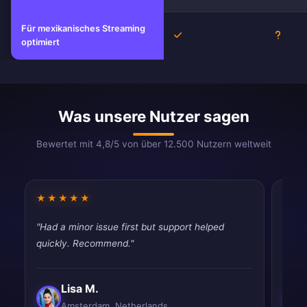
Für mexikanisches Streaming
Ja
Unbek
optimiert
Was unsere Nutzer sagen
Bewertet mit 4,8/5 von über 12.500 Nutzern weltweit
★★★★★
★★
"Had a minor issue first but support helped
"Work
quickly. Recommend."
satisf
Lisa M.
Amsterdam, Netherlands