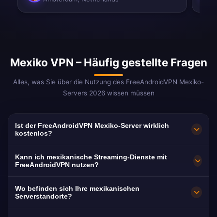
Mexiko VPN – Häufig gestellte Fragen
Alles, was Sie über die Nutzung des FreeAndroidVPN Mexiko-
Servers 2026 wissen müssen
Ist der FreeAndroidVPN Mexiko-Server wirklich
kostenlos?
100% kostenlos. Server in Mexiko-Stadt,
Kann ich mexikanische Streaming-Dienste mit
Guadalajara, Monterrey, Cancún und Puebla.
FreeAndroidVPN nutzen?
Keine Kreditkarte, keine Registrierung. Wir
Optimiert für TV Azteca, Televisa, ViX, Blim TV
Wo befinden sich Ihre mexikanischen
bieten unbegrenzten Zugang ohne versteckte
und TUDN. Liga MX, Telenovelas und
Serverstandorte?
Kosten oder Abonnements.
mexikanische Kultur sind geo-beschränkt
Mexiko-Stadt, Guadalajara, Monterrey, Cancún