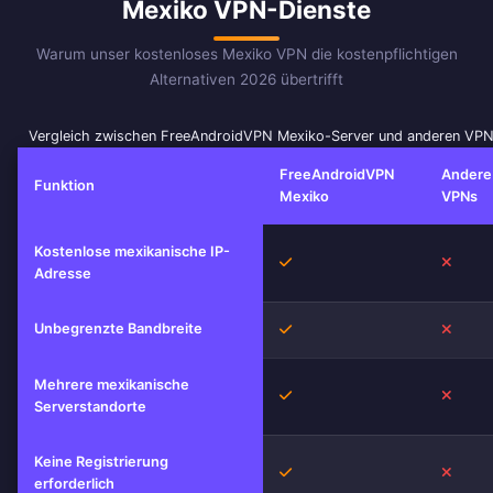
Mexiko VPN-Dienste
Warum unser kostenloses Mexiko VPN die kostenpflichtigen
Alternativen 2026 übertrifft
Vergleich zwischen FreeAndroidVPN Mexiko-Server und anderen VPN
FreeAndroidVPN
Andere
Funktion
Mexiko
VPNs
Kostenlose mexikanische IP-
Ja
Nein
Adresse
Unbegrenzte Bandbreite
Ja
Nein
Mehrere mexikanische
Ja
Nein
Serverstandorte
Keine Registrierung
Ja
Nein
erforderlich