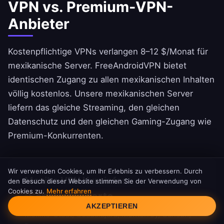
VPN vs. Premium-VPN-
Anbieter
Kostenpflichtige VPNs verlangen 8–12 $/Monat für
mexikanische Server.
FreeAndroidVPN
bietet
identischen Zugang zu allen mexikanischen Inhalten
völlig kostenlos. Unsere mexikanischen Server
liefern das gleiche Streaming, den gleichen
Datenschutz und den gleichen Gaming-Zugang wie
Premium-Konkurrenten.
Wir verwenden Cookies, um Ihr Erlebnis zu verbessern. Durch
Mexiko VPN Kurzinfos
den Besuch dieser Website stimmen Sie der Verwendung von
Cookies zu.
Mehr erfahren
Cookie-Einwilligung
Serverstandorte
AKZEPTIEREN
Mexiko-Stadt, Guadalajara, Monterrey, Cancún,