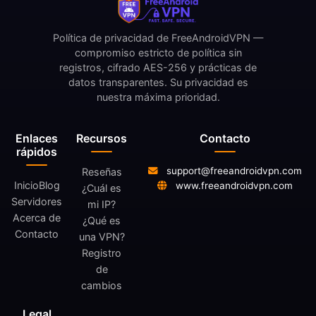
Política de privacidad de FreeAndroidVPN —
compromiso estricto de política sin
registros, cifrado AES-256 y prácticas de
datos transparentes. Su privacidad es
nuestra máxima prioridad.
Enlaces
Recursos
Contacto
rápidos
support@freeandroidvpn.com
Reseñas
Inicio
Blog
www.freeandroidvpn.com
¿Cuál es
Servidores
mi IP?
Acerca de
¿Qué es
Contacto
una VPN?
Registro
de
cambios
Legal