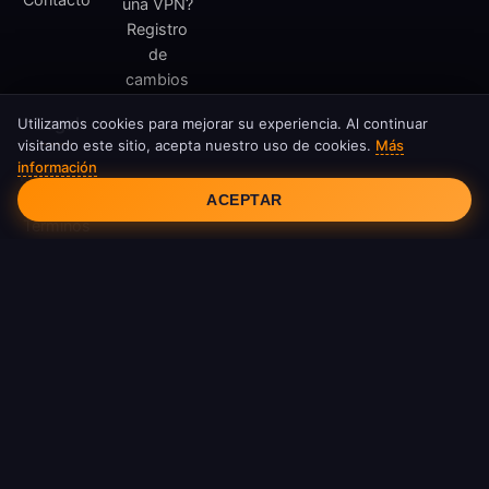
una VPN?
Registro
de
cambios
Legal
Utilizamos cookies para mejorar su experiencia. Al continuar
visitando este sitio, acepta nuestro uso de cookies.
Más
información
Consentimiento de cookies
Política de
privacidad
ACEPTAR
Términos
de
servicio
Política de
cookies
DMCA
© 2026 FreeAndroidVPN. Todos los derechos reservados.
FreeAndroidVPN no está afiliado con Google LLC ni Android.
Android es una marca registrada de Google LLC.