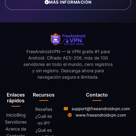
MÁS INFORMACIÓN
FreeAndroidVPN — la VPN gratis #1 para
Android. Cifrado AES-256, más de 100
servidores en todo el mundo, cero registros
y sin registro. Descarga ahora para
navegación segura e ilimitada.
Enlaces
Recursos
Contacto
rápidos
support@freeandroidvpn.com
Reseñas
Inicio
Blog
www.freeandroidvpn.com
¿Cuál es
Servidores
mi IP?
Acerca de
¿Qué es
Contacto