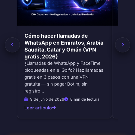
Cómo hacer llamadas de
Cómo 
WhatsApp en Emiratos, Arabia
en An
Saudita, Catar y Omán (VPN
Cambia 
gratis, 2026)
pasos c
¿Llamadas de WhatsApp y FaceTime
Desbloq
bloqueadas en el Golfo? Haz llamadas
m7111 
gratis en 3 pasos con una VPN
gratuita — sin pagar Botim, sin
registro…
9 de junio de 2026
8 min de lectura
9 de 
Leer artículo
Leer ar