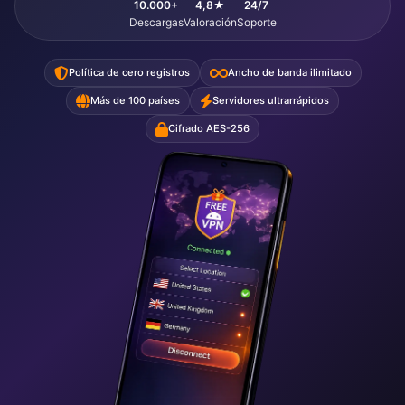
10.000+
4,8★
24/7
Descargas
Valoración
Soporte
Política de cero registros
Ancho de banda ilimitado
Más de 100 países
Servidores ultrarrápidos
Cifrado AES-256