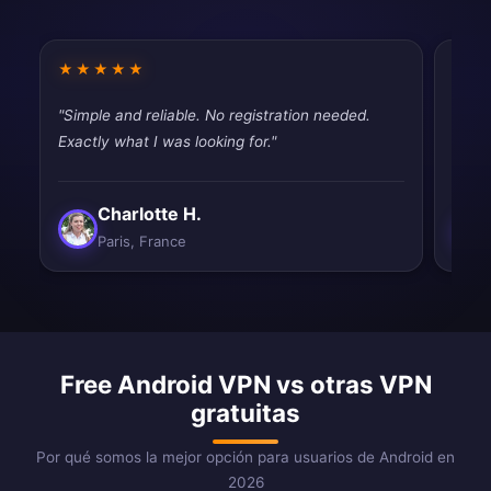
★★★★★
★★
"Simple and reliable. No registration needed.
"Good
Exactly what I was looking for."
drops
Charlotte H.
Paris, France
Free Android VPN vs otras VPN
gratuitas
Por qué somos la mejor opción para usuarios de Android en
2026