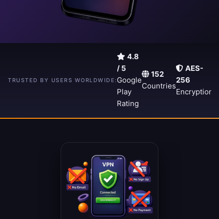
4.8
/ 5
AES-
152
A
15,000+
Google
256
TRUSTED BY USERS WORLDWIDE:
Countries
5
Downloads
Play
Encryption
S
Rating