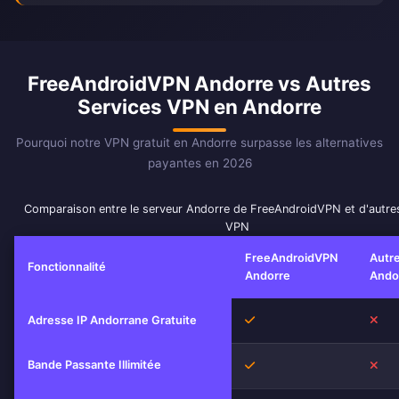
FreeAndroidVPN Andorre vs Autres
Services VPN en Andorre
Pourquoi notre VPN gratuit en Andorre surpasse les alternatives
payantes en 2026
Comparaison entre le serveur Andorre de FreeAndroidVPN et d'autre
VPN
FreeAndroidVPN
Autr
Fonctionnalité
Andorre
Ando
Oui
No
Adresse IP Andorrane Gratuite
Bande Passante Illimitée
Oui
No