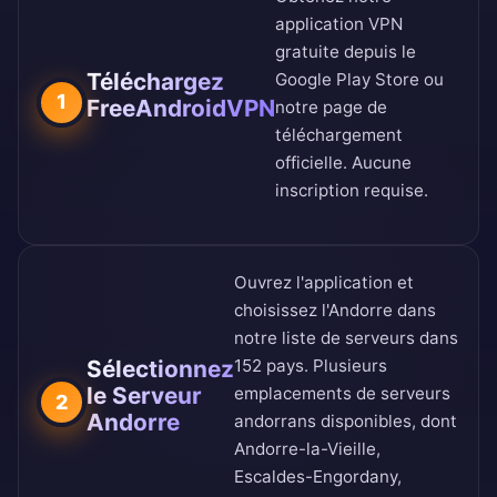
application VPN
gratuite depuis le
Téléchargez
Google Play Store
ou
1
FreeAndroidVPN
notre
page de
téléchargement
officielle
. Aucune
inscription requise.
Ouvrez l'application et
choisissez l'Andorre dans
notre
liste de serveurs dans
Sélectionnez
152 pays
. Plusieurs
le Serveur
emplacements de serveurs
2
Andorre
andorrans disponibles, dont
Andorre-la-Vieille,
Escaldes-Engordany,