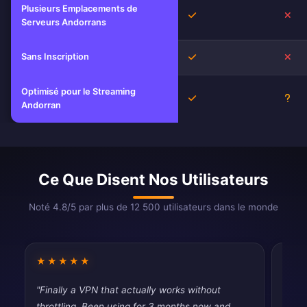
Plusieurs Emplacements de
Oui
No
Serveurs Andorrans
Sans Inscription
Oui
No
Optimisé pour le Streaming
Oui
Inc
Andorran
Ce Que Disent Nos Utilisateurs
Noté 4.8/5 par plus de 12 500 utilisateurs dans le monde
★★★★★
★★
"Finally a VPN that actually works without
"Work
throttling. Been using for 3 months now and
satisf