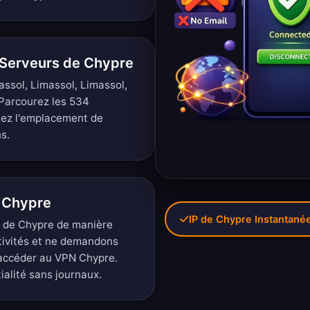
 Serveurs de Chypre
ssol, Limassol, Limassol,
Parcourez les 534
sez l'emplacement de
s.
à Chypre
IP de Chypre Instantané
s de Chypre de manière
tivités et ne demandons
 accéder au VPN Chypre.
tialité sans journaux
.