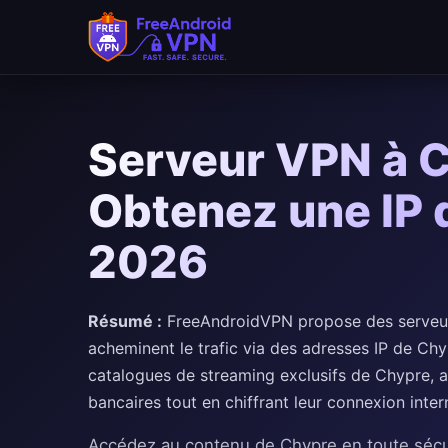
Passer au contenu principal
Serveur VPN à C
Obtenez une IP 
2026
Résumé :
FreeAndroidVPN propose des serveurs
acheminent le trafic via des adresses IP de Chy
catalogues de streaming exclusifs de Chypre, a
bancaires tout en chiffrant leur connexion inter
Accédez au contenu de Chypre en toute sécu