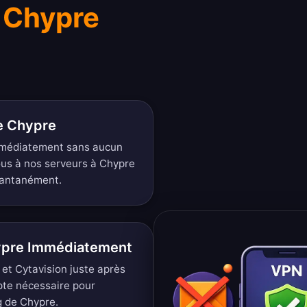
 Chypre
de Chypre
mmédiatement sans aucun
ous à nos serveurs à Chypre
tantanément.
ypre Immédiatement
et Cytavision juste après
mpte nécessaire pour
g de Chypre.