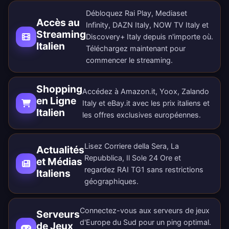
Débloquez Rai Play, Mediaset
Accès au
Infinity, DAZN Italy, NOW TV Italy et
Streaming
Discovery+ Italy depuis n'importe où.
Italien
Téléchargez maintenant
pour
commencer le streaming.
Shopping
Accédez à Amazon.it, Yoox, Zalando
en Ligne
Italy et eBay.it avec les prix italiens et
Italien
les offres exclusives européennes.
Lisez Corriere della Sera, La
Actualités
Repubblica, Il Sole 24 Ore et
et Médias
regardez RAI TG1 sans restrictions
Italiens
géographiques.
Connectez-vous aux serveurs de jeux
Serveurs
d'Europe du Sud pour un ping optimal.
de Jeux