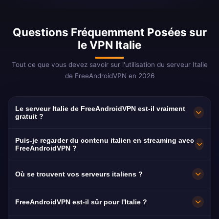
Questions Fréquemment Posées sur
le VPN Italie
Tout ce que vous devez savoir sur l'utilisation du serveur Italie
de FreeAndroidVPN en 2026
Le serveur Italie de FreeAndroidVPN est-il vraiment
gratuit ?
Oui ! Le serveur Italie de FreeAndroidVPN est
Puis-je regarder du contenu italien en streaming avec
100% gratuit, sans frais cachés, sans période
FreeAndroidVPN ?
d'essai et sans carte de crédit requise. Nous
Nos serveurs VPN en Italie sont optimisés pour
Où se trouvent vos serveurs italiens ?
offrons un accès illimité à nos serveurs VPN
le streaming de plateformes italiennes,
italiens à Milan, Rome, Naples, Turin et
notamment Rai Play (gratuit), Mediaset Infinity,
FreeAndroidVPN dispose de plusieurs serveurs
FreeAndroidVPN est-il sûr pour l'Italie ?
Florence sans aucun paiement. Notre modèle
DAZN Italy (Serie A) et NOW TV Italy. La
haute vitesse en Italie à Milan, Rome, Naples,
gratuit est soutenu par des fonctionnalités