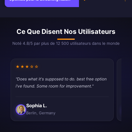
Ce Que Disent Nos Utilisateurs
Noté 4.8/5 par plus de 12 500 utilisateurs dans le monde
★★★☆☆
★★
"Does what it's supposed to do. best free option
"Mixe
i've found. Some room for improvement."
conne
Sophia L.
Berlin, Germany