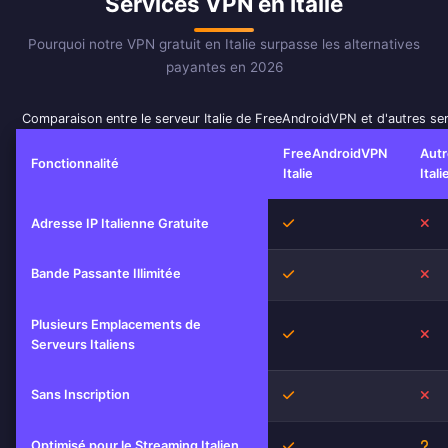
Services VPN en Italie
Pourquoi notre VPN gratuit en Italie surpasse les alternatives
payantes en 2026
Comparaison entre le serveur Italie de FreeAndroidVPN et d'autres se
FreeAndroidVPN
Aut
Fonctionnalité
Italie
Itali
Oui
No
Adresse IP Italienne Gratuite
Bande Passante Illimitée
Oui
No
Plusieurs Emplacements de
Oui
No
Serveurs Italiens
Sans Inscription
Oui
No
Optimisé pour le Streaming Italien
Oui
Inc