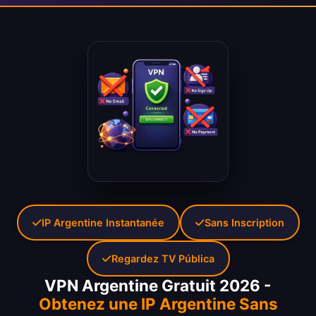
IP Argentine Instantanée
Sans Inscription
Regardez TV Pública
VPN Argentine Gratuit 2026 -
Obtenez une IP Argentine Sans