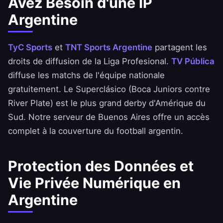
Avez Besoin d'une IP
Argentine
TyC Sports
et
TNT Sports Argentine
partagent les
droits de diffusion de la Liga Profesional.
TV Pública
diffuse les matchs de l'équipe nationale
gratuitement. Le Superclásico (Boca Juniors contre
River Plate) est le plus grand derby d'Amérique du
Sud. Notre serveur de Buenos Aires offre un accès
complet à la couverture du football argentin.
Protection des Données et
Vie Privée Numérique en
Argentine