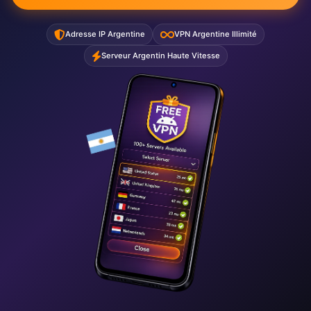
Adresse IP Argentine
VPN Argentine Illimité
Serveur Argentin Haute Vitesse