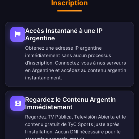
Inscription
Accès Instantané à une IP
Argentine
Obtenez une adresse IP argentine
immédiatement sans aucun processus
d'inscription. Connectez-vous à nos serveurs
en Argentine et accédez au contenu argentin
instantanément.
Regardez le Contenu Argentin
Immédiatement
Regardez TV Pública, Televisión Abierta et le
contenu gratuit de TyC Sports juste après
l'installation. Aucun DNI nécessaire pour le