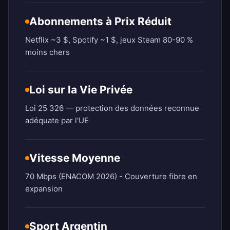
Abonnements à Prix Réduit
Netflix ~3 $, Spotify ~1 $, jeux Steam 80-90 %
moins chers
Loi sur la Vie Privée
Loi 25 326 — protection des données reconnue
adéquate par l'UE
Vitesse Moyenne
70 Mbps (ENACOM 2026) - Couverture fibre en
expansion
Sport Argentin