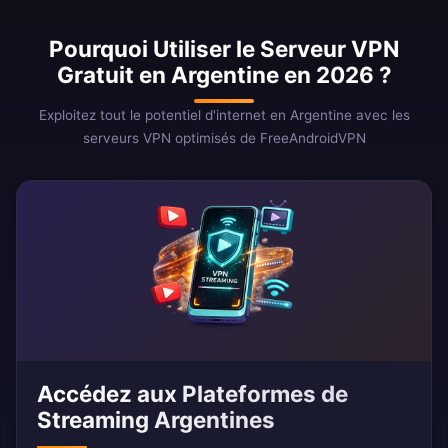
Pourquoi Utiliser le Serveur VPN
Gratuit en Argentine en 2026 ?
Exploitez tout le potentiel d'internet en Argentine avec les
serveurs VPN optimisés de FreeAndroidVPN
Accédez aux Plateformes de
Streaming Argentines