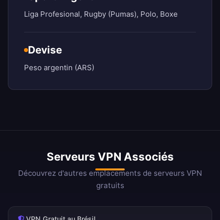
Liga Profesional, Rugby (Pumas), Polo, Boxe
Devise
Peso argentin (ARS)
Serveurs VPN Associés
Découvrez d'autres emplacements de serveurs VPN
gratuits
VPN Gratuit au Brésil