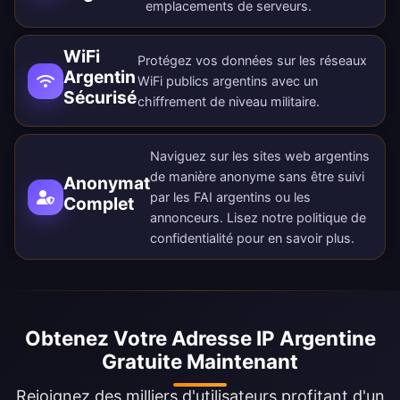
emplacements de serveurs
.
WiFi
Protégez vos données sur les réseaux
Argentin
WiFi publics argentins avec un
Sécurisé
chiffrement de niveau militaire.
Naviguez sur les sites web argentins
de manière anonyme sans être suivi
Anonymat
par les FAI argentins ou les
Complet
annonceurs. Lisez notre
politique de
confidentialité
pour en savoir plus.
Obtenez Votre Adresse IP Argentine
Gratuite Maintenant
Rejoignez des milliers d'utilisateurs profitant d'un