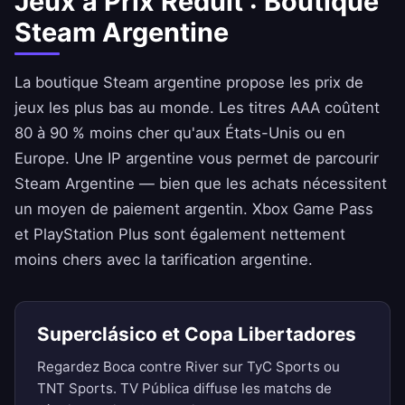
Jeux à Prix Réduit : Boutique
Steam Argentine
La boutique Steam argentine propose les prix de
jeux les plus bas au monde. Les titres AAA coûtent
80 à 90 % moins cher qu'aux États-Unis ou en
Europe. Une IP argentine vous permet de parcourir
Steam Argentine — bien que les achats nécessitent
un moyen de paiement argentin. Xbox Game Pass
et PlayStation Plus sont également nettement
moins chers avec la tarification argentine.
Superclásico et Copa Libertadores
Regardez Boca contre River sur TyC Sports ou
TNT Sports. TV Pública diffuse les matchs de