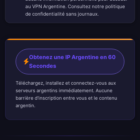
au VPN Argentine. Consultez notre
politique
de confidentialité sans journaux
.
Obtenez une IP Argentine en 60
Secondes
Téléchargez, installez et connectez-vous aux
serveurs argentins immédiatement. Aucune
barrière d'inscription entre vous et le contenu
argentin.