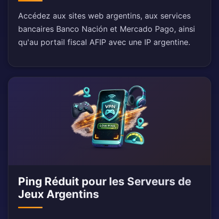
Accédez aux sites web argentins, aux services
bancaires Banco Nación et Mercado Pago, ainsi
qu'au portail fiscal AFIP avec une IP argentine.
Ping Réduit pour les Serveurs de
Jeux Argentins