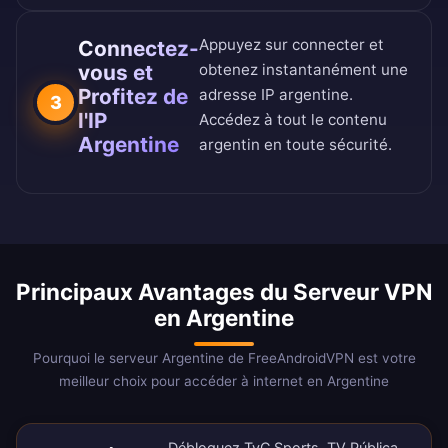
Appuyez sur connecter et
Connectez-
vous et
obtenez instantanément une
Profitez de
adresse IP argentine.
3
l'IP
Accédez à tout le contenu
Argentine
argentin en toute sécurité.
Principaux Avantages du Serveur VPN
en Argentine
Pourquoi le serveur Argentine de FreeAndroidVPN est votre
meilleur choix pour accéder à internet en Argentine
Débloquez TyC Sports, TV Pública,