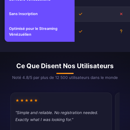
Sans Inscription
Oui
Non
Optimisé pour le Streaming
Oui
Inco
Vénézuélien
Ce Que Disent Nos Utilisateurs
Noté 4.8/5 par plus de 12 500 utilisateurs dans le monde
★★★★★
★★
"Simple and reliable. No registration needed.
"Pret
Exactly what I was looking for."
occas