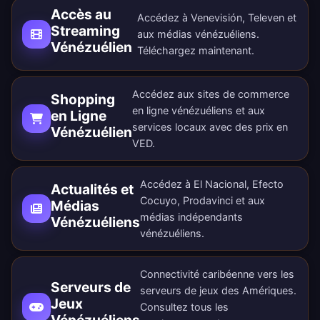
Accès au
Accédez à Venevisión, Televen et
Streaming
aux médias vénézuéliens.
Vénézuélien
Téléchargez maintenant
.
Accédez aux sites de commerce
Shopping
en ligne vénézuéliens et aux
en Ligne
services locaux avec des prix en
Vénézuélien
VED.
Accédez à El Nacional, Efecto
Actualités et
Cocuyo, Prodavinci et aux
Médias
médias indépendants
Vénézuéliens
vénézuéliens.
Connectivité caribéenne vers les
Serveurs de
serveurs de jeux des Amériques.
Jeux
Consultez tous les