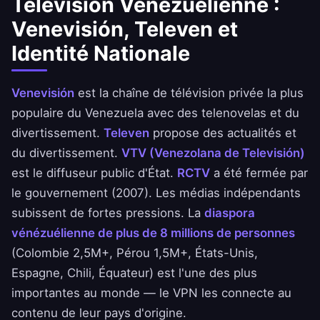
Télévision Vénézuélienne :
plus de la diaspora.
Venevisión, Televen et
Identité Nationale
Venevisión
est la chaîne de télévision privée la plus
populaire du Venezuela avec des telenovelas et du
divertissement.
Televen
propose des actualités et
du divertissement.
VTV (Venezolana de Televisión)
est le diffuseur public d'État.
RCTV
a été fermée par
le gouvernement (2007). Les médias indépendants
subissent de fortes pressions. La
diaspora
vénézuélienne de plus de 8 millions de personnes
(Colombie 2,5M+, Pérou 1,5M+, États-Unis,
Espagne, Chili, Équateur) est l'une des plus
importantes au monde — le VPN les connecte au
contenu de leur pays d'origine.