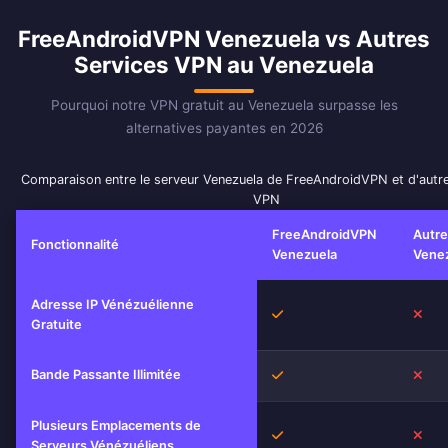
FreeAndroidVPN Venezuela vs Autres
Services VPN au Venezuela
Pourquoi notre VPN gratuit au Venezuela surpasse les
alternatives payantes en 2026
Comparaison entre le serveur Venezuela de FreeAndroidVPN et d'autre
VPN
FreeAndroidVPN
Autr
Fonctionnalité
Venezuela
Vene
Adresse IP Vénézuélienne
Oui
Non
Gratuite
Bande Passante Illimitée
Oui
Non
Plusieurs Emplacements de
Oui
Non
Serveurs Vénézuéliens