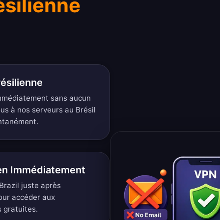
ésilienne
ésilienne
immédiatement sans aucun
us à nos serveurs au Brésil
antanément.
ien Immédiatement
razil juste après
pour accéder aux
 gratuites.