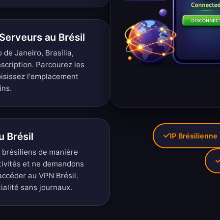
erveurs au Brésil
de Janeiro, Brasília,
nscription.
Parcourez les
isissez l'emplacement
ins.
u Brésil
IP Brésilienne
 brésiliens de manière
tivités et ne demandons
accéder au VPN Brésil.
tialité sans journaux
.