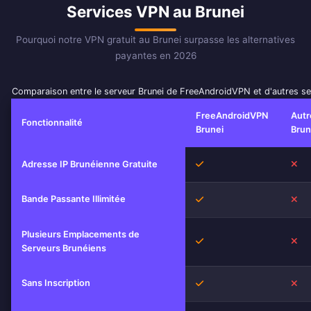
Services VPN au Brunei
Pourquoi notre VPN gratuit au Brunei surpasse les alternatives
payantes en 2026
Comparaison entre le serveur Brunei de FreeAndroidVPN et d'autres s
FreeAndroidVPN
Autr
Fonctionnalité
Brunei
Brun
Oui
No
Adresse IP Brunéienne Gratuite
Bande Passante Illimitée
Oui
No
Plusieurs Emplacements de
Oui
No
Serveurs Brunéiens
Sans Inscription
Oui
No