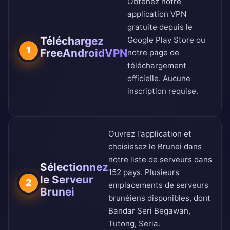
Obtenez notre
application VPN
gratuite depuis le
Téléchargez
Google Play Store
ou
1
FreeAndroidVPN
notre
page de
téléchargement
officielle
. Aucune
inscription requise.
Ouvrez l'application et
choisissez le Brunei dans
notre
liste de serveurs dans
Sélectionnez
152 pays
. Plusieurs
le Serveur
2
emplacements de serveurs
Brunei
brunéiens disponibles, dont
Bandar Seri Begawan,
Tutong, Seria.