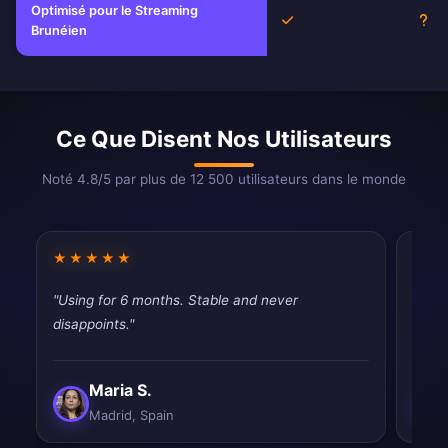
Optimisé pour le Streaming
Oui
Inc
Brunéien
Ce Que Disent Nos Utilisateurs
Noté 4.8/5 par plus de 12 500 utilisateurs dans le monde
★★★★★
★★
"Using for 6 months. Stable and never
"Usin
disappoints."
disap
Maria S.
Madrid, Spain