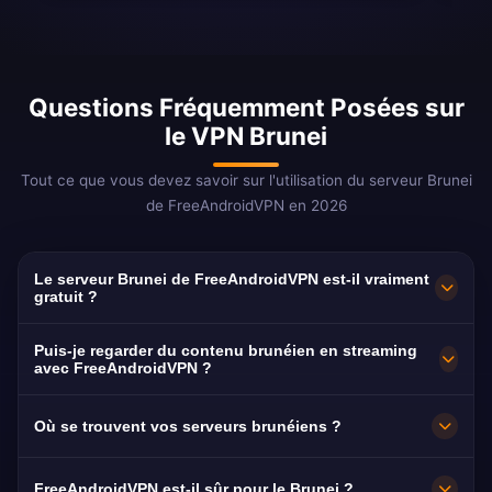
Questions Fréquemment Posées sur
le VPN Brunei
Tout ce que vous devez savoir sur l'utilisation du serveur Brunei
de FreeAndroidVPN en 2026
Le serveur Brunei de FreeAndroidVPN est-il vraiment
gratuit ?
Oui ! Le serveur Brunei de FreeAndroidVPN est
Puis-je regarder du contenu brunéien en streaming
100% gratuit. Emplacement de serveur VPN
avec FreeAndroidVPN ?
extrêmement rare — très peu de fournisseurs
Notre VPN au Brunei est optimisé pour le
Où se trouvent vos serveurs brunéiens ?
proposent des serveurs brunéiens.
streaming RTB avec une lecture fluide du
contenu en malais et en anglais.
FreeAndroidVPN dispose de plusieurs serveurs
FreeAndroidVPN est-il sûr pour le Brunei ?