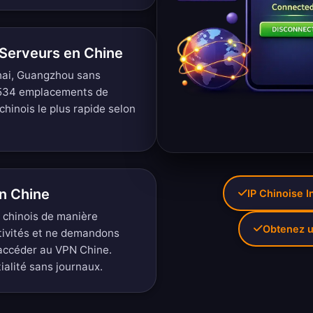
Serveurs en Chine
hai, Guangzhou sans
 534 emplacements de
hinois le plus rapide selon
en Chine
IP Chinoise 
s chinois de manière
Obtenez u
tivités et ne demandons
accéder au VPN Chine.
tialité sans journaux
.