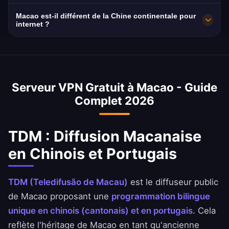
maximale. Vous pouvez sélectionner votre ville
Macao évolue sous son statut de RAS.
Serveurs 10Gbps. La vitesse moyenne de 200
Macao est-il différent de la Chine continentale pour
macanaise préférée dans l'application pour
Mbps à Macao avec la fibre CTM offre des
internet ?
des performances optimales selon votre
performances de streaming impressionnantes.
Oui ! Macao maintient son propre internet sous
emplacement et vos besoins.
le principe « Un pays, deux systèmes » et
n'utilise pas le Grand Pare-feu de la Chine
Serveur VPN Gratuit à Macao - Guide
continentale. Cependant, les préoccupations
Complet 2026
croissantes d'alignement rendent le VPN un
outil de confidentialité important.
TDM : Diffusion Macanaise
en Chinois et Portugais
TDM (Teledifusão de Macau)
est le diffuseur public
de Macao proposant une
programmation bilingue
unique en chinois (cantonais) et en portugais
. Cela
reflète l'héritage de Macao en tant qu'ancienne