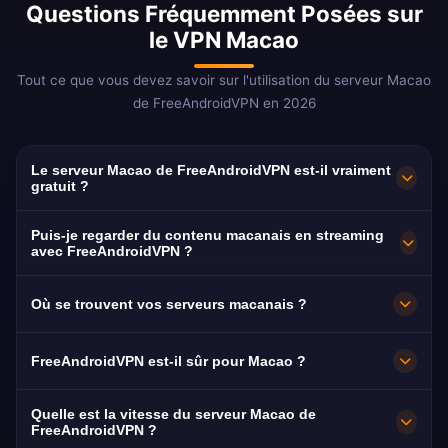
Questions Fréquemment Posées sur
le VPN Macao
Tout ce que vous devez savoir sur l'utilisation du serveur Macao
de FreeAndroidVPN en 2026
Le serveur Macao de FreeAndroidVPN est-il vraiment
gratuit ?
Oui ! Le serveur Macao de FreeAndroidVPN est
Puis-je regarder du contenu macanais en streaming
100% gratuit. Un emplacement VPN rare dans
avec FreeAndroidVPN ?
la capitale du jeu en Asie.
Notre VPN Macao est optimisé pour TDM avec
Où se trouvent vos serveurs macanais ?
du streaming en chinois et en portugais.
FreeAndroidVPN dispose de plusieurs serveurs
FreeAndroidVPN est-il sûr pour Macao ?
haute vitesse à Macao sur la Péninsule de
Macao, Taipa, Cotai. Tous les serveurs offrent
Absolument. Chiffrement AES-256 sans
Quelle est la vitesse du serveur Macao de
des connexions 10Gbps pour une vitesse
journaux. Important car le paysage internet de
FreeAndroidVPN ?