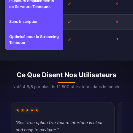
Plusieurs Emplacements
Oui
Non
de Serveurs Tchèques
Sans Inscription
Oui
Non
Optimisé pour le Streaming
Oui
Inconnu
Tchèque
Ce Que Disent Nos Utilisateurs
Noté 4.8/5 par plus de 12 500 utilisateurs dans le monde
★★★★★
★★
"Best free option I've found. Interface is clean
"Pret
and easy to navigate."
occas