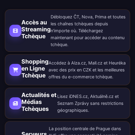
Débloquez ČT, Nova, Prima et toutes
Accès au
les chaînes tchèques depuis
Streaming
n'importe où.
Téléchargez
Tchèque
maintenant
pour accéder au contenu
tchèque.
Shopping
Accédez à Alza.cz, Mall.cz et Heuréka
en Ligne
avec des prix en CZK et les meilleures
Tchèque
offres du e-commerce tchèque.
Actualités et
Lisez iDNES.cz, Aktuálně.cz et
Médias
Seznam Zprávy sans restrictions
Tchèques
géographiques.
La position centrale de Prague dans
Serveurs