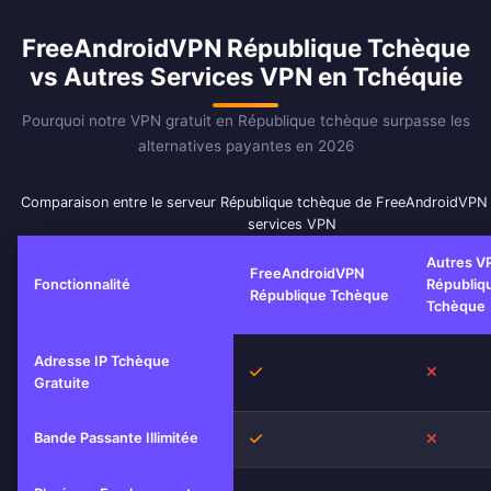
FreeAndroidVPN République Tchèque
vs Autres Services VPN en Tchéquie
Pourquoi notre VPN gratuit en République tchèque surpasse les
alternatives payantes en 2026
Comparaison entre le serveur République tchèque de FreeAndroidVPN 
services VPN
Autres V
FreeAndroidVPN
Fonctionnalité
Républiq
République Tchèque
Tchèque
Adresse IP Tchèque
Oui
Non
Gratuite
Bande Passante Illimitée
Oui
Non