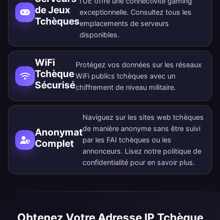
l'UE offre une connectivité gaming
de Jeux
exceptionnelle. Consultez tous les
Tchèques
emplacements de serveurs
disponibles
.
WiFi
Protégez vos données sur les réseaux
Tchèque
WiFi publics tchèques avec un
Sécurisé
chiffrement de niveau militaire.
Naviguez sur les sites web tchèques
de manière anonyme sans être suivi
Anonymat
par les FAI tchèques ou les
Complet
annonceurs. Lisez notre
politique de
confidentialité
pour en savoir plus.
Obtenez Votre Adresse IP Tchèque