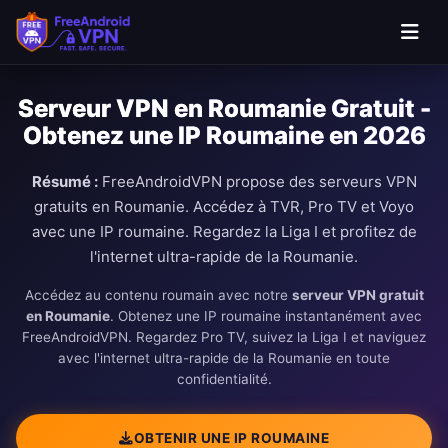
Passer au contenu principal
Serveur VPN en Roumanie Gratuit -
Obtenez une IP Roumaine en 2026
Résumé :
FreeAndroidVPN propose des serveurs VPN
gratuits en Roumanie. Accédez à TVR, Pro TV et Voyo
avec une IP roumaine. Regardez la Liga I et profitez de
l'internet ultra-rapide de la Roumanie.
Accédez au contenu roumain avec notre
serveur VPN gratuit
en Roumanie
. Obtenez une IP roumaine instantanément avec
FreeAndroidVPN. Regardez Pro TV, suivez la Liga I et naviguez
avec l'internet ultra-rapide de la Roumanie en toute
confidentialité.
OBTENIR UNE IP ROUMAINE