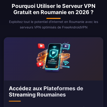
Pourquoi Utiliser le Serveur VPN
Gratuit en Roumanie en 2026 ?
Exploitez tout le potentiel d'internet en Roumanie avec les
serveurs VPN optimisés de FreeAndroidVPN
Accédez aux Plateformes de
Streaming Roumaines