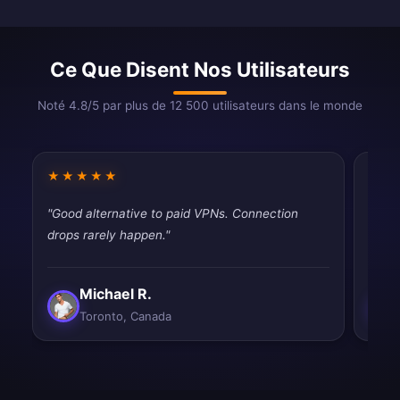
Ce Que Disent Nos Utilisateurs
Noté 4.8/5 par plus de 12 500 utilisateurs dans le monde
★★★★★
★★
"Good alternative to paid VPNs. Connection
"Mixe
drops rarely happen."
conne
Michael R.
Toronto, Canada