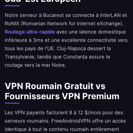
Notre serveur à Bucarest se connecte à InterLAN et
RoNIX (Romanian Network for Internet eXchange).
Routage ultra-rapide
avec une latence domestique
inférieure à 3ms et une excellente connectivité vers
tous les pays de l'UE. Cluj-Napoca dessert la
Transylvanie, tandis que Constanța assure le
routage vers la mer Noire.
VPN Roumain Gratuit vs
Fournisseurs VPN Premium
Les VPN payants facturent 8 à 12 $/mois pour des
serveurs roumains.
FreeAndroidVPN
offre un accès
identique à tout le contenu roumain entièrement