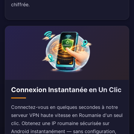
chiffrée.
Connexion Instantanée en Un Clic
Connectez-vous en quelques secondes à notre
serveur VPN haute vitesse en Roumanie d'un seul
clic. Obtenez une IP roumaine sécurisée sur
Android instantanément — sans configuration,