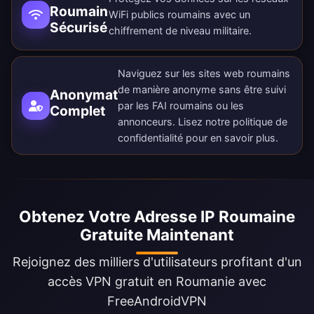
Roumain
WiFi publics roumains avec un
Sécurisé
chiffrement de niveau militaire.
Naviguez sur les sites web roumains
de manière anonyme sans être suivi
Anonymat
par les FAI roumains ou les
Complet
annonceurs. Lisez notre
politique de
confidentialité
pour en savoir plus.
Obtenez Votre Adresse IP Roumaine
Gratuite Maintenant
Rejoignez des milliers d'utilisateurs profitant d'un
accès VPN gratuit en Roumanie avec
FreeAndroidVPN