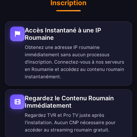
Inscription
Accès Instantané à une IP
Roumaine
Obtenez une adresse IP roumaine
immédiatement sans aucun processus
d'inscription. Connectez-vous à nos serveurs
en Roumanie et accédez au contenu roumain
instantanément.
Regardez le Contenu Roumain
Immédiatement
Regardez TVR et Pro TV juste après
l'installation. Aucun CNP nécessaire pour
accéder au streaming roumain gratuit.