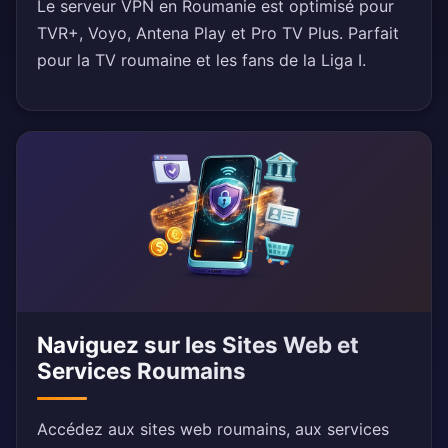
Le serveur VPN en Roumanie est optimisé pour
TVR+, Voyo, Antena Play et Pro TV Plus. Parfait
pour la TV roumaine et les fans de la Liga I.
Naviguez sur les Sites Web et
Services Roumains
Accédez aux sites web roumains, aux services