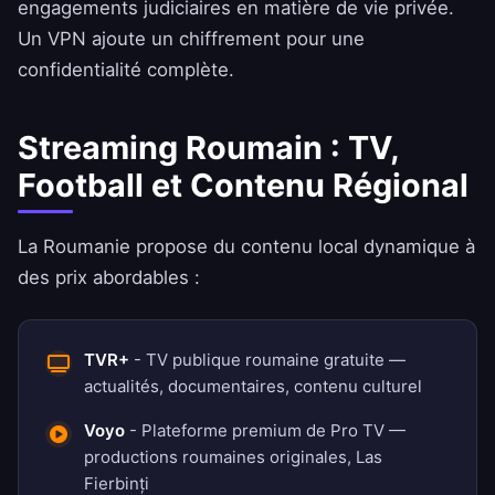
engagements judiciaires en matière de vie privée.
Un VPN ajoute un chiffrement pour une
confidentialité complète.
Streaming Roumain : TV,
Football et Contenu Régional
La Roumanie propose du contenu local dynamique à
des prix abordables :
TVR+
- TV publique roumaine gratuite —
actualités, documentaires, contenu culturel
Voyo
- Plateforme premium de Pro TV —
productions roumaines originales, Las
Fierbinți