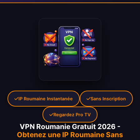
IP Roumaine Instantanée
Sans Inscription
Regardez Pro TV
VPN Roumanie Gratuit 2026 -
Obtenez une IP Roumaine Sans