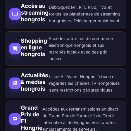
Accès au
Débloquez M1, RTL Klub, TV2 et
streaming
toutes les plateformes de streaming
hongrois
hongroises.
Télécharger maintenant
.
Accédez aux sites de commerce
Shopping
électronique hongrois et aux
en ligne
marchés locaux avec des prix
hongrois
locaux.
Actualités
Lisez Al-Ayam, Hongrie Tribune et
& médias
regardez les chaînes TV hongroises
hongrois
sans restrictions géographiques.
Grand
Accédez aux retransmissions en direct
Prix de
du Grand Prix de Formule 1 du Circuit
F1
International de Hongrie. Voir tous les
Hongrie
emplacements de serveurs
.