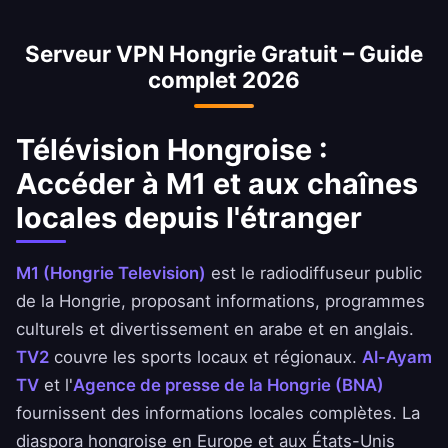
pour minimiser la perte de vitesse.
depuis l'étranger. Accédez en toute sécurité
Serveur VPN Hongrie Gratuit – Guide
aux applications de la Banque Nationale de
complet 2026
Hongrie, d'Ahli United Bank et de BBK.
Télévision Hongroise :
Accéder à M1 et aux chaînes
locales depuis l'étranger
M1 (Hongrie Television)
est le radiodiffuseur public
de la Hongrie, proposant informations, programmes
culturels et divertissement en arabe et en anglais.
TV2
couvre les sports locaux et régionaux.
Al-Ayam
TV
et l'
Agence de presse de la Hongrie (BNA)
fournissent des informations locales complètes. La
diaspora hongroise en Europe et aux États-Unis