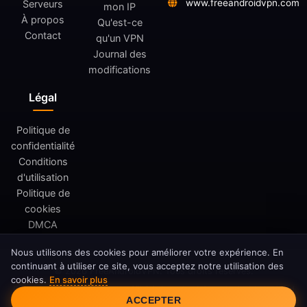
www.freeandroidvpn.com
Serveurs
mon IP
À propos
Qu'est-ce
Contact
qu'un VPN
Journal des
modifications
Légal
Politique de
confidentialité
Conditions
d'utilisation
Politique de
cookies
DMCA
Nous utilisons des cookies pour améliorer votre expérience. En
continuant à utiliser ce site, vous acceptez notre utilisation des
© 2026 FreeAndroidVPN. Tous droits réservés.
cookies.
En savoir plus
Consentement aux cookies
FreeAndroidVPN n'est pas affilié à Google LLC ou Android. Android
ACCEPTER
est une marque déposée de Google LLC.