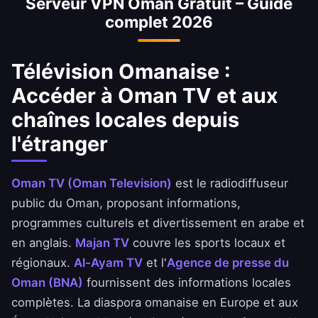
Serveur VPN Oman Gratuit – Guide
aux applications de la Banque Nationale de
complet 2026
Oman, d'Ahli United Bank et de BBK.
Télévision Omanaise :
Accéder à Oman TV et aux
chaînes locales depuis
l'étranger
Oman TV (Oman Television)
est le radiodiffuseur
public du Oman, proposant informations,
programmes culturels et divertissement en arabe et
en anglais.
Majan TV
couvre les sports locaux et
régionaux.
Al-Ayam TV
et l'
Agence de presse du
Oman (BNA)
fournissent des informations locales
complètes. La diaspora omanaise en Europe et aux