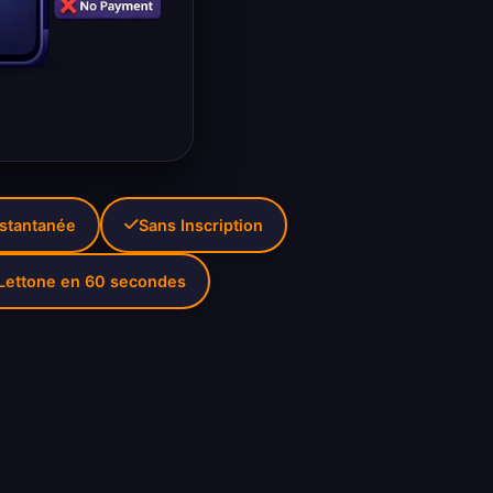
nstantanée
Sans Inscription
 Lettone en 60 secondes