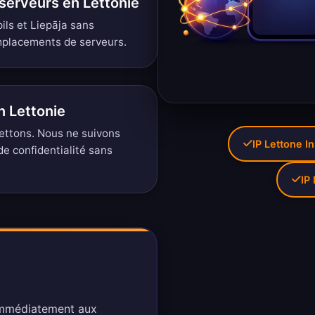
serveurs en Lettonie
ils et Liepāja sans
mplacements de serveurs
.
n Lettonie
ettons. Nous ne suivons
IP Lettone I
de confidentialité sans
IP
 immédiatement aux