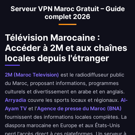
Serveur VPN Maroc Gratuit – Guide
sécurité aux applications de la Banque
complet 2026
Nationale de Maroc, d'Ahli United Bank et de
BBK.
Télévision Marocaine :
Accéder à 2M et aux chaînes
locales depuis l'étranger
2M (Maroc Television)
est le radiodiffuseur public
du Maroc, proposant informations, programmes
culturels et divertissement en arabe et en anglais.
Arryadia
couvre les sports locaux et régionaux.
Al-
Ayam TV
et l'
Agence de presse du Maroc (BNA)
fournissent des informations locales complètes. La
diaspora marocaine en Europe et aux États-Unis
perd l'accès direct à ces plateformes. Un serveur à