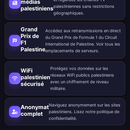
médias
palestiniennes sans restrictions
palestiniens
géographiques.
Grand
Accédez aux retransmissions en direct
Prix de
du Grand Prix de Formule 1 du Circuit
F1
International de Palestine. Voir tous les
Palestine
emplacements de serveurs
.
Protégez vos données sur les
WiFi
réseaux WiFi publics palestiniens
palestinien
avec un chiffrement de niveau
sécurisé
militaire.
Naviguez anonymement sur les sites
Anonymat
palestiniens. Lisez notre
politique de
complet
confidentialité
.