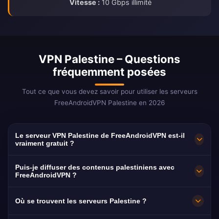
Vitesse :
10 Gbps illimité
VPN Palestine – Questions
fréquemment posées
Tout ce que vous devez savoir pour utiliser les serveurs
FreeAndroidVPN Palestine en 2026
Le serveur VPN Palestine de FreeAndroidVPN est-il
vraiment gratuit ?
Oui ! Les serveurs VPN Palestine
Puis-je diffuser des contenus palestiniens avec
FreeAndroidVPN sont 100% gratuits sans frais
FreeAndroidVPN ?
cachés, périodes d'essai ou carte de crédit
Les serveurs VPN Palestine sont optimisés
Où se trouvent les serveurs Palestine ?
requise. Accès illimité aux serveurs VPN
pour la diffusion de plateformes palestiniennes
palestiniens à Ramallah, Gaza et Hébron.