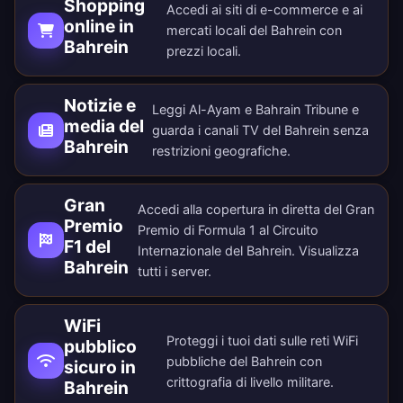
Shopping
Accedi ai siti di e-commerce e ai
online in
mercati locali del Bahrein con
Bahrein
prezzi locali.
Notizie e
Leggi Al-Ayam e Bahrain Tribune e
media del
guarda i canali TV del Bahrein senza
Bahrein
restrizioni geografiche.
Gran
Accedi alla copertura in diretta del Gran
Premio
Premio di Formula 1 al Circuito
F1 del
Internazionale del Bahrein. Visualizza
Bahrein
tutti i
server
.
WiFi
Proteggi i tuoi dati sulle reti WiFi
pubblico
pubbliche del Bahrein con
sicuro in
crittografia di livello militare.
Bahrein