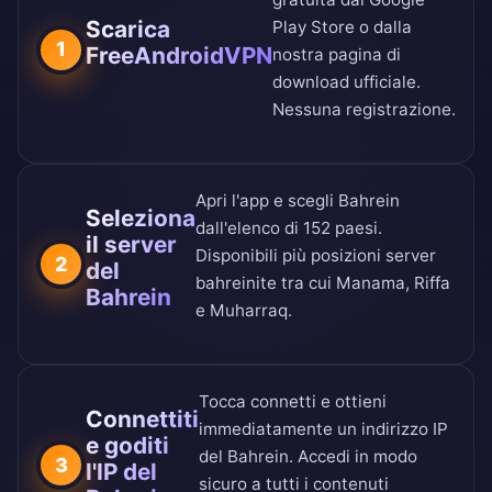
Scarica
Play Store
o dalla
1
FreeAndroidVPN
nostra
pagina di
download ufficiale
.
Nessuna registrazione.
Apri l'app e scegli Bahrein
Seleziona
dall'
elenco di 152 paesi
.
il server
Disponibili più posizioni server
2
del
bahreinite tra cui Manama, Riffa
Bahrein
e Muharraq.
Tocca connetti e ottieni
Connettiti
immediatamente un indirizzo IP
e goditi
del Bahrein. Accedi in modo
3
l'IP del
sicuro a tutti i contenuti