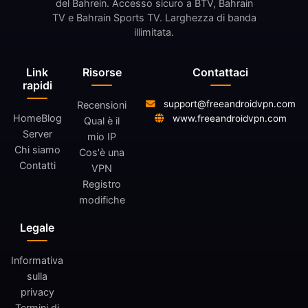
del Bahrein. Accesso sicuro a BTV, Bahrain
TV e Bahrain Sports TV. Larghezza di banda
illimitata.
Link
Risorse
Contattaci
rapidi
support@freeandroidvpn.com
Recensioni
Home
Blog
www.freeandroidvpn.com
Qual è il
Server
mio IP
Chi siamo
Cos'è una
Contatti
VPN
Registro
modifiche
Legale
Informativa
sulla
privacy
Termini di