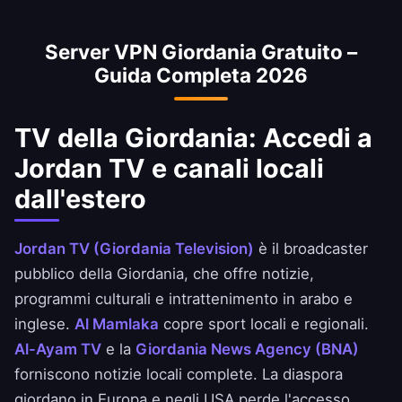
comunemente usata per accedere ai servizi
minimizzare la perdita di velocità.
bancari giordani dall'estero. Accedi in modo
Server VPN Giordania Gratuito –
sicuro alle app della National Bank of
Guida Completa 2026
Giordania, Ahli United Bank e BBK.
TV della Giordania: Accedi a
Jordan TV e canali locali
dall'estero
Jordan TV (Giordania Television)
è il broadcaster
pubblico della Giordania, che offre notizie,
programmi culturali e intrattenimento in arabo e
inglese.
Al Mamlaka
copre sport locali e regionali.
Al-Ayam TV
e la
Giordania News Agency (BNA)
forniscono notizie locali complete. La diaspora
giordano in Europa e negli USA perde l'accesso