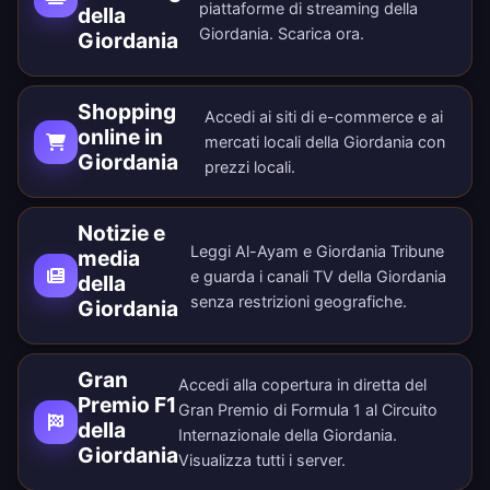
piattaforme di streaming della
della
Giordania.
Scarica ora
.
Giordania
Shopping
Accedi ai siti di e-commerce e ai
online in
mercati locali della Giordania con
Giordania
prezzi locali.
Notizie e
Leggi Al-Ayam e Giordania Tribune
media
e guarda i canali TV della Giordania
della
senza restrizioni geografiche.
Giordania
Gran
Accedi alla copertura in diretta del
Premio F1
Gran Premio di Formula 1 al Circuito
della
Internazionale della Giordania.
Giordania
Visualizza tutti i
server
.