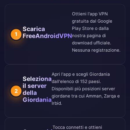
Ottieni l'app VPN
gratuita dal
Google
Scarica
Play Store
o dalla
1
FreeAndroidVPN
nostra
pagina di
download ufficiale
.
Nessuna registrazione.
Apri l'app e scegli Giordania
Seleziona
dall'
elenco di 152 paesi
.
il server
Disponibili più posizioni server
2
della
giordane tra cui Amman, Zarqa e
Giordania
Irbid.
Tocca connetti e ottieni