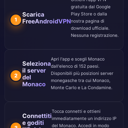
gratuita dal
Google
Scarica
Play Store
o dalla
1
FreeAndroidVPN
nostra
pagina di
download ufficiale
.
Nessuna registrazione.
Apri l'app e scegli Monaco
Seleziona
dall'
elenco di 152 paesi
.
il server
Disponibili più posizioni server
2
del
monegasche tra cui Monaco,
Monaco
Monte Carlo e La Condamine.
Tocca connetti e ottieni
Connettiti
immediatamente un indirizzo IP
e goditi
del Monaco. Accedi in modo
3