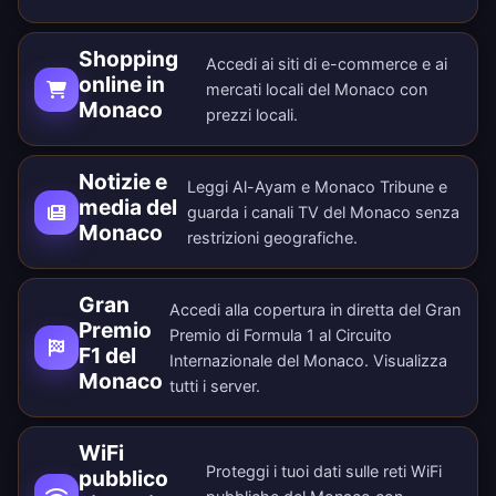
Shopping
Accedi ai siti di e-commerce e ai
online in
mercati locali del Monaco con
Monaco
prezzi locali.
Notizie e
Leggi Al-Ayam e Monaco Tribune e
media del
guarda i canali TV del Monaco senza
Monaco
restrizioni geografiche.
Gran
Accedi alla copertura in diretta del Gran
Premio
Premio di Formula 1 al Circuito
F1 del
Internazionale del Monaco. Visualizza
Monaco
tutti i
server
.
WiFi
Proteggi i tuoi dati sulle reti WiFi
pubblico