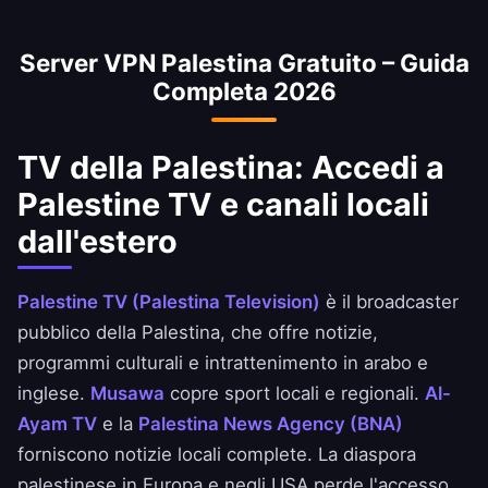
comunemente usata per accedere ai servizi
minimizzare la perdita di velocità.
bancari palestinesi dall'estero. Accedi in modo
Server VPN Palestina Gratuito – Guida
sicuro alle app della National Bank of
Completa 2026
Palestina, Ahli United Bank e BBK.
TV della Palestina: Accedi a
Palestine TV e canali locali
dall'estero
Palestine TV (Palestina Television)
è il broadcaster
pubblico della Palestina, che offre notizie,
programmi culturali e intrattenimento in arabo e
inglese.
Musawa
copre sport locali e regionali.
Al-
Ayam TV
e la
Palestina News Agency (BNA)
forniscono notizie locali complete. La diaspora
palestinese in Europa e negli USA perde l'accesso