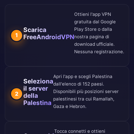
Ottieni l'app VPN
gratuita dal
Google
Scarica
Play Store
o dalla
1
FreeAndroidVPN
nostra
pagina di
download ufficiale
.
Nessuna registrazione.
Apri l'app e scegli Palestina
Seleziona
dall'
elenco di 152 paesi
.
il server
Disponibili più posizioni server
2
della
palestinesi tra cui Ramallah,
Palestina
Gaza e Hebron.
Tocca connetti e ottieni