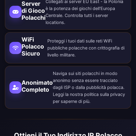
Collegati ai server EU East - la Polonia
Server
è la potenza dei giochi dell'Europa
di Gioco
Centrale. Controlla tutti i
server
Polacchi
locations
.
WiFi
Proteggi i tuoi dati sulle reti WiFi
Polacco
pubbliche polacche con crittografia di
Sicuro
livello militare.
Naviga sui siti polacchi in modo
anonimo senza essere tracciato
Anonimato
dagli ISP o dalla pubblicità polacca.
Completo
Leggi la nostra
politica sulla privacy
per saperne di più.
Ottieni il Tuo Indirizzo IP Polacco