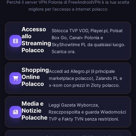
Perché il server VPN Polonia di FreeAndroidVPN è la tua scelta
migliore per l'accesso a internet polacco
Accesso
Sblocca TVP VOD, Player.pl, Polsat
allo
Box Go, Canal+ Polonia e
Streaming
SkyShowtime PL da qualsiasi luogo.
Polacco
Scarica ora
.
Shopping
Accedi ad Allegro.pl (il principale
Online
marketplace polacco), Zalando PL e
Polacco
x-kom con prezzi in Zloty polacco.
Media e
Leggi Gazeta Wyborcza,
Notizie
Rzeczpospolita e guarda Wiadomości
Polacche
TVP e Fakty TVN senza restrizioni.