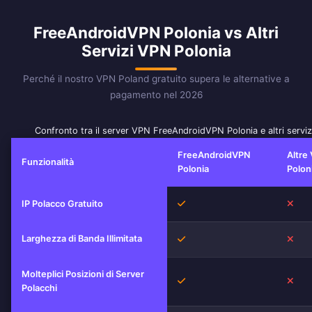
FreeAndroidVPN Polonia vs Altri
Servizi VPN Polonia
Perché il nostro VPN Poland gratuito supera le alternative a
pagamento nel 2026
Confronto tra il server VPN FreeAndroidVPN Polonia e altri servi
FreeAndroidVPN
Altre
Funzionalità
Polonia
Polon
Sì
No
IP Polacco Gratuito
Larghezza di Banda Illimitata
Sì
No
Molteplici Posizioni di Server
Sì
No
Polacchi