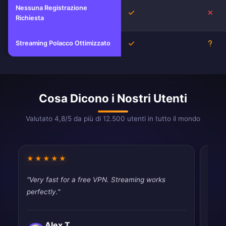
Nessuna Registrazione
Sì
No
Richiesta
Streaming Polacco Ottimizzato
Sì
Scon
Cosa Dicono i Nostri Utenti
Valutato 4,8/5 da più di 12.500 utenti in tutto il mondo
★★★★★
★★
"Very fast for a free VPN. Streaming works
"Usin
perfectly."
disap
Alex T.