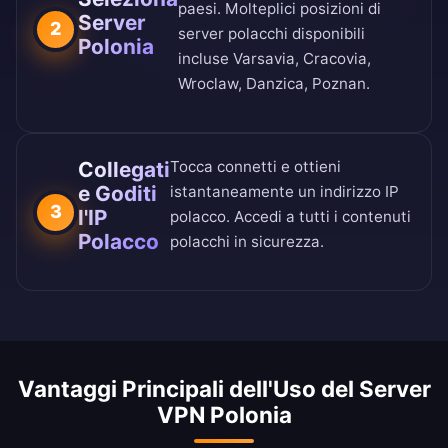
paesi
. Molteplici posizioni di
Server
2
server polacchi disponibili
Polonia
incluse Varsavia, Cracovia,
Wroclaw, Danzica, Poznan.
Collegati
Tocca connetti e ottieni
e Goditi
istantaneamente un indirizzo IP
3
l'IP
polacco. Accedi a tutti i contenuti
Polacco
polacchi in sicurezza.
Vantaggi Principali dell'Uso del Server
VPN Polonia