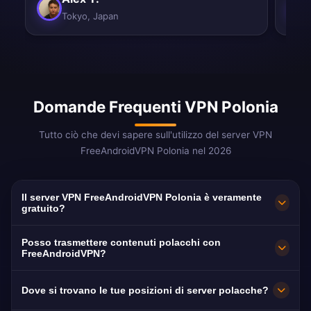
Tokyo, Japan
Domande Frequenti VPN Polonia
Tutto ciò che devi sapere sull'utilizzo del server VPN
FreeAndroidVPN Polonia nel 2026
Il server VPN FreeAndroidVPN Polonia è veramente
gratuito?
Sì! Il server VPN FreeAndroidVPN Polonia è
Posso trasmettere contenuti polacchi con
100% gratuito. Server a Varsavia, Cracovia,
FreeAndroidVPN?
Wroclaw, Danzica e Poznan.
Ottimizzato per TVP VOD (gratuito), Player.pl,
Dove si trovano le tue posizioni di server polacche?
Polsat Box Go e Canal+ Polonia per