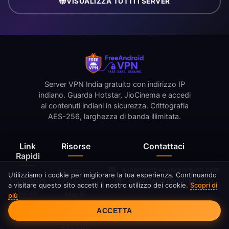
VISUALIZZA TUTTI I SERVER
Server VPN India gratuito con indirizzo IP
indiano. Guarda Hotstar, JioCinema e accedi
ai contenuti indiani in sicurezza. Crittografia
AES-256, larghezza di banda illimitata.
Link
Risorse
Contattaci
Rapidi
support@freeandroidvpn.com
Recensioni
Utilizziamo i cookie per migliorare la tua esperienza. Continuando
Home
Blog
www.freeandroidvpn.com
Qual è il
a visitare questo sito accetti il nostro utilizzo dei cookie.
Scopri di
Server
Mio IP
più
Consenso ai Cookie
Chi Siamo
Cos'è una
ACCETTA
Contatti
VPN