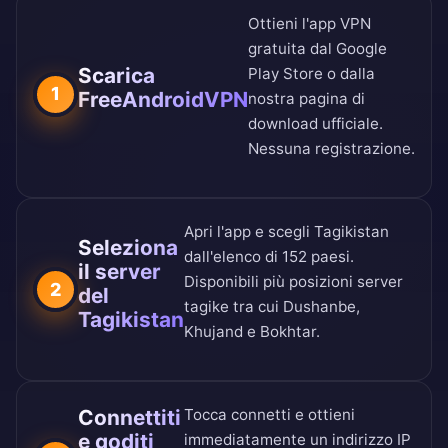
Ottieni l'app VPN
gratuita dal
Google
Scarica
Play Store
o dalla
1
FreeAndroidVPN
nostra
pagina di
download ufficiale
.
Nessuna registrazione.
Apri l'app e scegli Tagikistan
Seleziona
dall'
elenco di 152 paesi
.
il server
Disponibili più posizioni server
2
del
tagike tra cui Dushanbe,
Tagikistan
Khujand e Bokhtar.
Connettiti
Tocca connetti e ottieni
e goditi
immediatamente un indirizzo IP