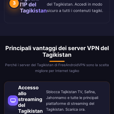
3
l'IP del
del Tagikistan. Accedi in modo
Tagikistan
sicuro a tutti i contenuti tagiki.
Principali vantaggi dei server VPN del
Tagikistan
Perché i server del Tagikistan di FreeAndroidVPN sono la scelta
migliore per Internet tagiko
Accesso
Sblocca Tajikistan TV, Safina,
allo
Jahonnamo e tutte le principali
streaming
piattaforme di streaming del
del
Tagikistan.
Scarica ora
.
Tagikistan