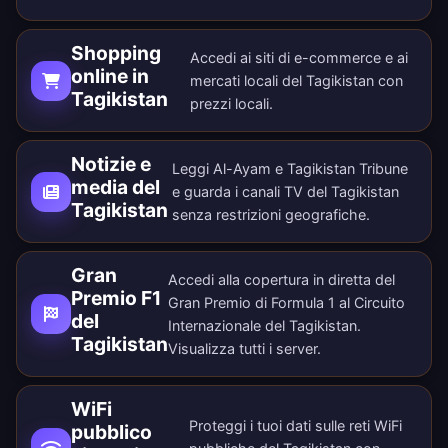
Shopping
Accedi ai siti di e-commerce e ai
online in
mercati locali del Tagikistan con
Tagikistan
prezzi locali.
Notizie e
Leggi Al-Ayam e Tagikistan Tribune
media del
e guarda i canali TV del Tagikistan
Tagikistan
senza restrizioni geografiche.
Gran
Accedi alla copertura in diretta del
Premio F1
Gran Premio di Formula 1 al Circuito
del
Internazionale del Tagikistan.
Tagikistan
Visualizza tutti i
server
.
WiFi
Proteggi i tuoi dati sulle reti WiFi
pubblico