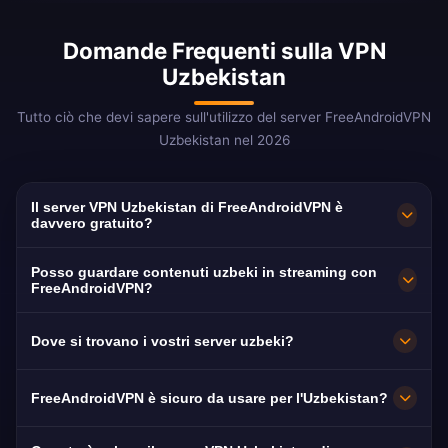
Domande Frequenti sulla VPN
Uzbekistan
Tutto ciò che devi sapere sull'utilizzo del server FreeAndroidVPN
Uzbekistan nel 2026
Il server VPN Uzbekistan di FreeAndroidVPN è
davvero gratuito?
Sì! Il server VPN Uzbekistan di
Posso guardare contenuti uzbeki in streaming con
FreeAndroidVPN è 100% gratuito. Essenziale
FreeAndroidVPN?
per bypassare la censura internet uzbeka.
La nostra VPN Uzbekistan è ottimizzata per
Dove si trovano i vostri server uzbeki?
O'zbekiston TV con streaming fluido di
contenuti in lingua uzbeka.
FreeAndroidVPN mantiene molteplici server ad
FreeAndroidVPN è sicuro da usare per l'Uzbekistan?
alta velocità in tutto l'Uzbekistan a Tashkent,
Samarcanda e Bukhara. Tutti i server
Assolutamente. Crittografia AES-256 con