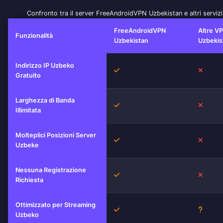
Confronto tra il server FreeAndroidVPN Uzbekistan e altri serviz
FreeAndroidVPN
Altre V
Funzionalità
Uzbekistan
Uzbekis
Indirizzo IP Uzbeko
Sì
No
Gratuito
Larghezza di Banda
Sì
No
Illimitata
Molteplici Posizioni Server
Sì
No
Uzbeke
Nessuna Registrazione
Sì
No
Richiesta
Ottimizzato per Streaming
Sì
Sconos
Uzbeko