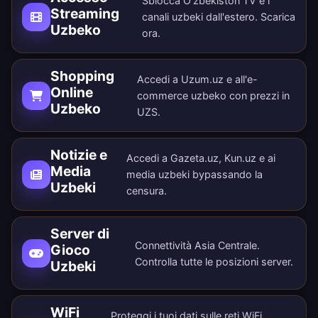
Sblocca O'zbekiston TV e i
Streaming
canali uzbeki dall'estero.
Scarica
Uzbeko
ora
.
Shopping
Accedi a Uzum.uz e all'e-
Online
commerce uzbeko con prezzi in
Uzbeko
UZS.
Notizie e
Accedi a Gazeta.uz, Kun.uz e ai
Media
media uzbeki bypassando la
Uzbeki
censura.
Server di
Connettività Asia Centrale.
Gioco
Controlla tutte le
posizioni server
.
Uzbeki
WiFi
Proteggi i tuoi dati sulle reti WiFi