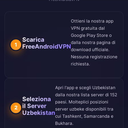
Ottieni la nostra app
VPN gratuita dal
Google Play Store
o
Scarica
dalla nostra
pagina di
1
FreeAndroidVPN
download ufficiale
.
Nessuna registrazione
richiesta.
Apri l'app e scegli Uzbekistan
dalla nostra
lista server di 152
Seleziona
paesi
. Molteplici posizioni
il Server
2
server uzbeke disponibili tra
Uzbekistan
cui Tashkent, Samarcanda e
Bukhara.