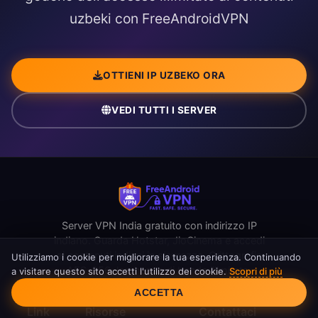
uzbeki con FreeAndroidVPN
OTTIENI IP UZBEKO ORA
VEDI TUTTI I SERVER
Server VPN India gratuito con indirizzo IP
indiano. Guarda Hotstar, JioCinema e accedi
ai contenuti indiani in sicurezza. Crittografia
Utilizziamo i cookie per migliorare la tua esperienza. Continuando
AES-256, larghezza di banda illimitata.
a visitare questo sito accetti l'utilizzo dei cookie.
Scopri di più
Consenso Cookie
ACCETTA
Link
Risorse
Contattaci