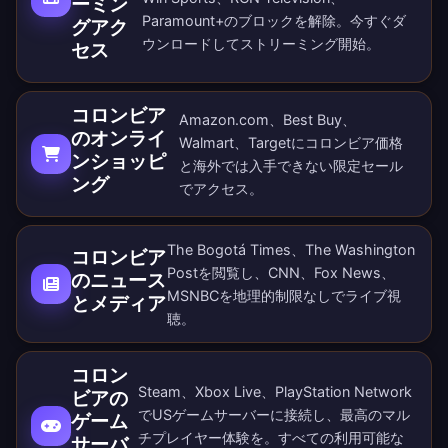
ーミン
Paramount+のブロックを解除。
今すぐダ
グアク
ウンロード
してストリーミング開始。
セス
コロンビア
Amazon.com、Best Buy、
のオンライ
Walmart、Targetにコロンビア価格
ンショッピ
と海外では入手できない限定セール
ング
でアクセス。
The Bogotá Times、The Washington
コロンビア
Postを閲覧し、CNN、Fox News、
のニュース
MSNBCを地理的制限なしでライブ視
とメディア
聴。
コロン
Steam、Xbox Live、PlayStation Network
ビアの
でUSゲームサーバーに接続し、最高のマル
ゲーム
チプレイヤー体験を。すべての
利用可能な
サーバ