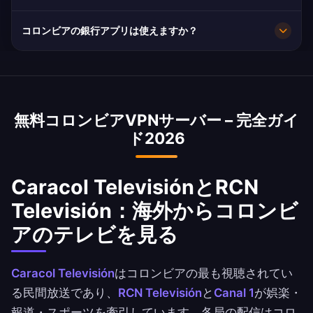
り、閲覧内容は非公開のままです。
10Gbpsの回線容量で非常に高速です。コロンビ
コロンビアの銀行アプリは使えますか？
アの平均速度は70 Mbpsで、HD配信に十分で
す。
はい。Bancolombia, Davivienda と Nequiはコロ
ンビアのIPアドレスで利用できます。銀行の利用
規約は必ずご確認ください。
無料コロンビアVPNサーバー – 完全ガイ
ド2026
Caracol TelevisiónとRCN
Televisión：海外からコロンビ
アのテレビを見る
Caracol Televisión
はコロンビアの最も視聴されてい
る民間放送であり、
RCN Televisión
と
Canal 1
が娯楽・
報道・スポーツを牽引しています。各局の配信はコロ