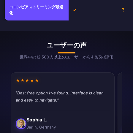
コロンビアストリーミング最適
はい
不明
化
ユーザーの声
世界中の12,500人以上のユーザーから4.8/5の評価
★★★★★
★★
"Best free option I've found. Interface is clean
"Fina
and easy to navigate."
throt
never
Sophia L.
Berlin, Germany