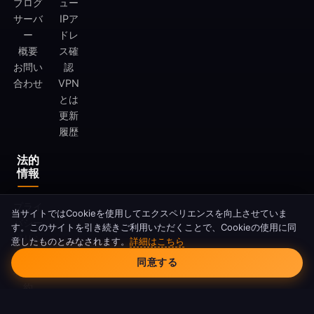
ブログ
ュー
サーバ
IPア
ー
ドレ
概要
ス確
お問い
認
合わせ
VPN
とは
更新
履歴
法的
情報
プライ
当サイトではCookieを使用してエクスペリエンスを向上させていま
バシー
す。このサイトを引き続きご利用いただくことで、Cookieの使用に同
ポリシ
意したものとみなされます。
詳細はこちら
Cookieの同意
ー
同意する
利用規
約
Cookie