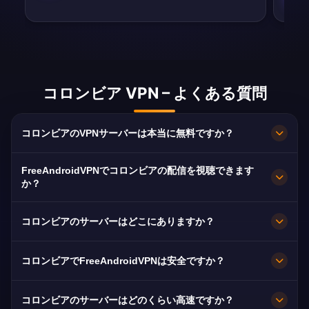
コロンビア VPN – よくある質問
コロンビアのVPNサーバーは本当に無料ですか？
完全無料です。Bogotáのサーバーを、契約もカ
FreeAndroidVPNでコロンビアの配信を視聴できます
ードも登録も不要、帯域無制限で利用できます。
か？
はい。Caracol Televisión、RCN Televisión、
コロンビアのサーバーはどこにありますか？
Canal 1に最適化されており、通常は途切れなく
HDで視聴できます。
Bogotáです。全ノードが10Gbpsで稼働し、障害
コロンビアでFreeAndroidVPNは安全ですか？
時は最寄りの利用可能なサーバーへ自動的に切り
替わります。
はい。AES-256暗号化と厳格なノーログ方針によ
コロンビアのサーバーはどのくらい高速ですか？