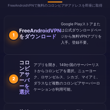
FreeAndroidVPNで無料のコロンビアIPアドレスを即座に取得
Google Playストア
また
FreeAndroidVPN
は
公式ダウンロードペー
1
をダウンロード
ジ
から無料VPNアプリを
入手。登録不要。
コロ
アプリを開き、
149か国のサーバーリス
ンビ
ト
からコロンビアを選択。ニューヨー
アサ
ク、ロサンゼルス、シカゴ、マイアミ、
2
ーバ
ダラスなど複数のコロンビアサーバーロ
ーを
ケーションが利用可能。
選択