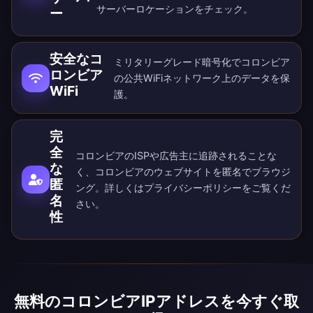
サーバーロケーション
をチェック。
ー
安全なコ
ミリタリーグレード暗号化でコロンビア
ロンビア
の公共WiFiネットワーク上のデータを保
WiFi
護。
完
全
コロンビアのISPや広告主に追跡されることな
な
く、コロンビアのウェブサイトを匿名でブラウジ
匿
ング。詳しくは
プライバシーポリシー
をご覧くだ
名
さい。
性
無料のコロンビアIPアドレスを今すぐ取