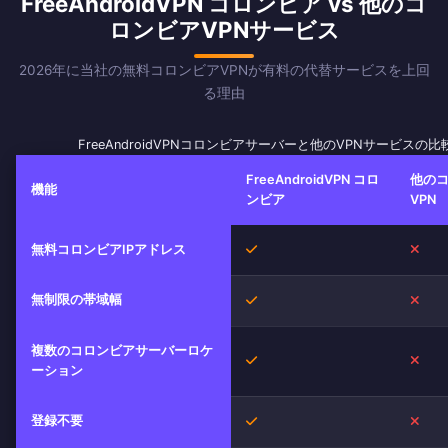
FreeAndroidVPN コロンビア vs 他のコ
ロンビアVPNサービス
2026年に当社の無料コロンビアVPNが有料の代替サービスを上回
る理由
FreeAndroidVPNコロンビアサーバーと他のVPNサービスの比
FreeAndroidVPN コロ
他の
機能
ンビア
VPN
はい
いい
無料コロンビアIPアドレス
無制限の帯域幅
はい
いい
複数のコロンビアサーバーロケ
はい
いい
ーション
登録不要
はい
いい