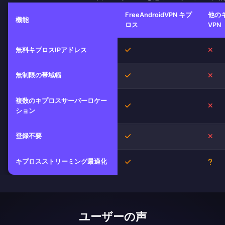
FreeAndroidVPN キプ
他の
機能
ロス
VPN
はい
い
無料キプロスIPアドレス
無制限の帯域幅
はい
い
複数のキプロスサーバーロケー
はい
い
ション
登録不要
はい
い
キプロスストリーミング最適化
はい
不明
ユーザーの声