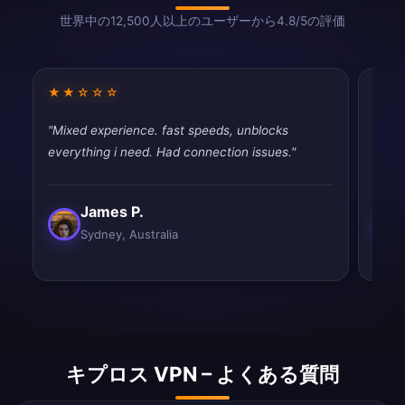
世界中の12,500人以上のユーザーから4.8/5の評価
★★☆☆☆
★★
"Mixed experience. fast speeds, unblocks
"Had 
everything i need. Had connection issues."
quic
James P.
Sydney, Australia
キプロス VPN – よくある質問