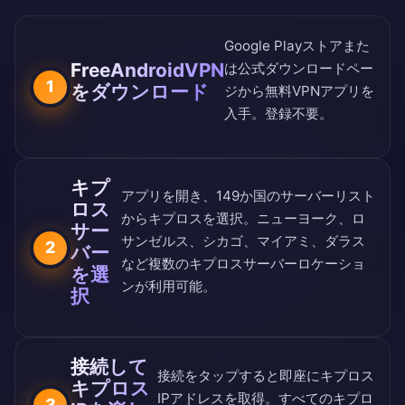
Google Playストア
また
FreeAndroidVPN
は
公式ダウンロードペー
1
をダウンロード
ジ
から無料VPNアプリを
入手。登録不要。
キプ
アプリを開き、
149か国のサーバーリスト
ロス
からキプロスを選択。ニューヨーク、ロ
サー
サンゼルス、シカゴ、マイアミ、ダラス
2
バー
など複数のキプロスサーバーロケーショ
を選
ンが利用可能。
択
接続して
接続をタップすると即座にキプロス
キプロス
IPアドレスを取得。すべてのキプロ
3