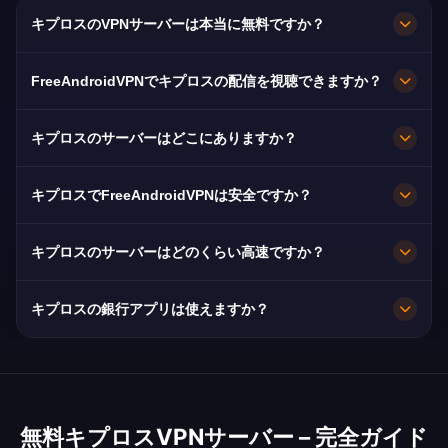
キプロスのVPNサーバーは本当に無料ですか？
完全無料です。Limassol, Nicosia, Stróvolosのサ
FreeAndroidVPNでキプロスの配信を視聴できますか？
ーバーを、契約もカードも登録も不要、帯域無制
限で利用できます。
はい。RIK、Sigma TV、ANT1 Cyprusに最適化さ
キプロスのサーバーはどこにありますか？
れており、通常は途切れなくHDで視聴できま
す。
Limassol, Nicosia, Stróvolosです。全ノードが
キプロスでFreeAndroidVPNは安全ですか？
10Gbpsで稼働し、障害時は最寄りの利用可能な
サーバーへ自動的に切り替わります。
はい。AES-256暗号化と厳格なノーログ方針によ
キプロスのサーバーはどのくらい高速ですか？
り、閲覧内容は非公開のままです。
10Gbpsの回線容量で非常に高速です。キプロス
キプロスの銀行アプリは使えますか？
の平均速度は85 Mbpsで、HD配信に十分です。
はい。Bank of Cyprus, Hellenic Bank と Alpha
Bank CyprusはキプロスのIPアドレスで利用でき
ます。銀行の利用規約は必ずご確認ください。
無料キプロスVPNサーバー – 完全ガイド