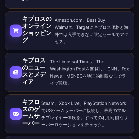
キプロスの
Amazon.com、Best Buy、
オンライン
Walmart、Targetにキプロス価格と海
ショッピン
外では入手できない限定セールでアク
グ
セス。
キプロス
The Limassol Times、The
のニュー
Washington Postを閲覧し、CNN、Fox
スとメデ
News、MSNBCを地理的制限なしでラ
ィア
イブ視聴。
キプロ
Steam、Xbox Live、PlayStation Network
スのゲ
でUSゲームサーバーに接続し、最高のマル
ームサ
チプレイヤー体験を。すべての
利用可能なサ
ーバー
ーバーロケーション
をチェック。