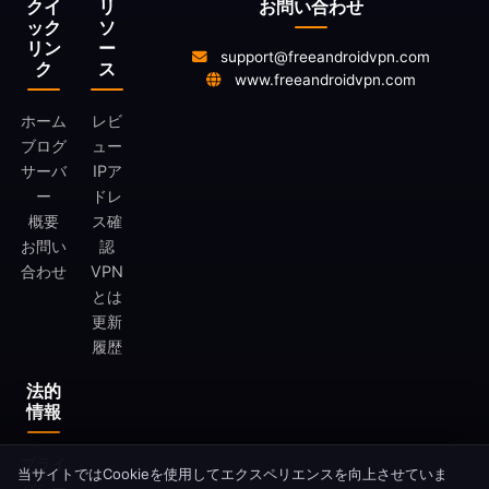
クイ
リ
お問い合わせ
ック
ソ
リン
ー
support@freeandroidvpn.com
ク
ス
www.freeandroidvpn.com
ホーム
レビ
ブログ
ュー
サーバ
IPア
ー
ドレ
概要
ス確
お問い
認
合わせ
VPN
とは
更新
履歴
法的
情報
プライ
当サイトではCookieを使用してエクスペリエンスを向上させていま
バシー