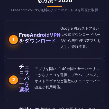
る方法 - 2026
FreeAndroidVPNで無料のチェコIPアドレスを即座に取得
Google Playストア
また
FreeAndroidVPN
は
公式ダウンロードペー
1
をダウンロード
ジ
から無料VPNアプリを
入手。登録不要。
チェ
アプリを開いて
149カ国のサーバーリス
コサ
ト
からチェコを選択。プラハ、ブルノ、
ーバ
2
オストラヴァなど複数のチェコサーバー
ーを
拠点が利用可能。
選択