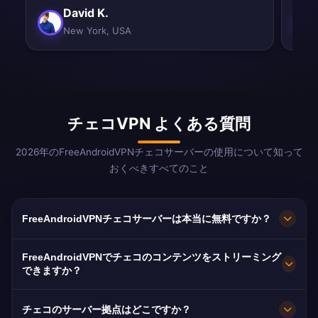
David K.
New York, USA
チェコVPN よくある質問
2026年のFreeAndroidVPNチェコサーバーの使用について知って
おくべきすべてのこと
FreeAndroidVPNチェコサーバーは本当に無料ですか？
はい！FreeAndroidVPNチェコサーバーは100%無
FreeAndroidVPNでチェコのコンテンツをストリーミング
料です。プラハ、ブルノ、オストラヴァのサーバ
できますか？
ーへの無制限アクセスを提供しています。イギリ
チェコVPNはČT、Nova、Primaの優れたHDスト
ス、ドイツ、アメリカのチェコ人駐在員に必須の
チェコのサーバー拠点はどこですか？