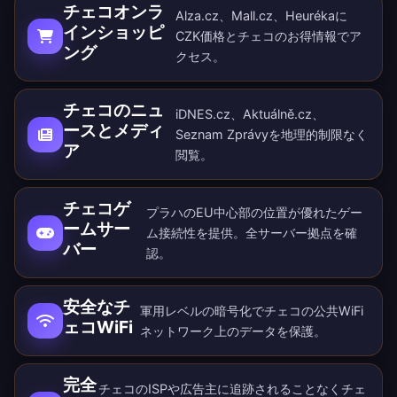
チェコオンラ
Alza.cz、Mall.cz、Heurékaに
インショッピ
CZK価格とチェコのお得情報でア
ング
クセス。
チェコのニュ
iDNES.cz、Aktuálně.cz、
ースとメディ
Seznam Zprávyを地理的制限なく
ア
閲覧。
チェコゲ
プラハのEU中心部の位置が優れたゲー
ームサー
ム接続性を提供。
全サーバー拠点
を確
バー
認。
安全なチ
軍用レベルの暗号化でチェコの公共WiFi
ェコWiFi
ネットワーク上のデータを保護。
完全
チェコのISPや広告主に追跡されることなくチェ