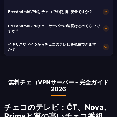
リーミングに最適化されています。
サービスです。
FreeAndroidVPNはチェコ全土のプラハ、ブル
FreeAndroidVPNはチェコでの使用に安全ですか？
ノ、オストラヴァに複数の高速サーバーを維持し
ています。全サーバーは最大速度のための
もちろんです。AES-256暗号化とノーログポリシ
FreeAndroidVPNチェコサーバーの速度はどのくらいで
10Gbps接続を備えています。アプリでお好みの
ーを採用。チェコはインターネットの自由を強く
すか？
チェコの都市を選択して、ロケーションとニーズ
重視しており、VPNは暗号化を追加します。
10Gbpsサーバーを採用。チェコの平均速度90
に基づいた最適なパフォーマンスを得られます。
イギリスやドイツからチェコのテレビを視聴できます
Mbpsと優れた光ファイバーにより、高品質スト
か？
リーミングに最適です。
はい、ČT、Nova、Primaはチェコ国外ではコン
テンツに地域制限を設けています。当社のVPNは
即座にチェコIPアクセスを提供します — イギリ
無料チェコVPNサーバー - 完全ガイド
スやドイツの大規模なチェコ人コミュニティに不
2026
可欠です。
チェコのテレビ：ČT、Nova、
Primaと質の高いチェコ番組