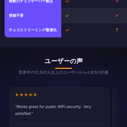
複数のチェコサーバー拠点
はい
いい
登録不要
はい
いい
チェコストリーミング最適化
はい
不明
ユーザーの声
世界中の12,500人以上のユーザーから4.8/5の評価
★★★★★
★★
"Works great for public WiFi security. Very
"Pret
satisfied."
priva