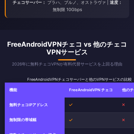
チェコサーバー：
プラハ、ブルノ、オストラヴァ |
速度：
無制限 10Gbps
FreeAndroidVPNチェコ vs 他のチェコ
VPNサービス
2026年に無料チェコVPNが有料代替サービスを上回る理由
FreeAndroidVPNチェコサーバーと他のVPNサービスの比較
機能
FreeAndroidVPN チェコ
他のチ
はい
いい
無料チェコIPアドレス
無制限の帯域幅
はい
いい