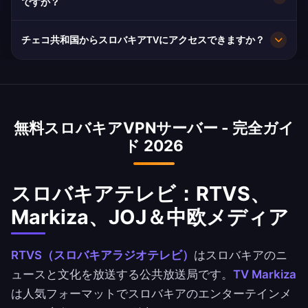
EU GDPRの保護とスロバキアのデータ保護が適
ですか？
ーズに基づいてアプリで最適なスロバキアの都市
用されます。
を選択できます。
10Gbpsサーバー。スロバキアはSlovak Telekom
チェコ共和国からスロバキアTVにアクセスできますか？
とOrange SKの光ファイバーで平均70Mbpsの強
力なインフラ。
はい！言語的に近いにもかかわらず、多くのスロ
バキアTVチャンネルはスロバキア国外ではジオブ
ロックされています。当社のVPNはフルアクセス
無料スロバキアVPNサーバー - 完全ガイ
のためのブラチスラバIPを提供します。イギリス
ド 2026
やドイツの大規模なスロバキアコミュニティにも
不可欠です。
スロバキアテレビ：RTVS、
Markiza、JOJ＆中欧メディア
RTVS（スロバキアラジオテレビ）
はスロバキアのニ
ュースと文化を放送する公共放送局です。
TV Markiza
は人気フォーマットでスロバキアのエンターテインメ