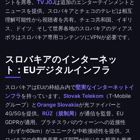
ントを席巻。
TV JOJ
は追加のエンターテインメントと
ニュースを提供。スロバキアとチェコのテレビは相互
理解可能性から視聴者を共有。チェコ共和国、イギリ
ス、ドイツ、そして世界各地のスロバキアのディアス
ポラはスロバキア専用コンテンツにVPNが必要です。
スロバキアのインターネッ
ト：EUデジタルインフラ
スロバキアはEUの枠組み内で
堅実なインターネットイ
ンフラ
を持っています。
Slovak Telekom
（T-Mobile
グループ）と
Orange Slovakia
が光ファイバーと
4G/5Gを提供。
RÚZ（規制局）
が通信を監督。EU
GDPRが適用。ブラチスラバのウィーンへの近接性
（わずか60km）がユニークな中欧接続性を提供。ス
ロバキアの自動車産業とIT部門がデジタル投資を推進