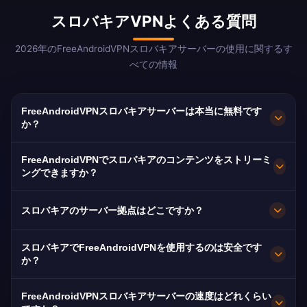
スロバキアVPNよくある質問
2026年のFreeAndroidVPNスロバキアサーバーの使用に関するす
べての情報
FreeAndroidVPNスロバキアサーバーは本当に無料です
か？
はい！FreeAndroidVPNスロバキアサーバーは
FreeAndroidVPNでスロバキアのコンテンツをストリーミ
100%無料です。イギリス、ドイツ、チェコ共和
ングできますか？
国在住のスロバキア人に不可欠です。
当社のスロバキアVPNはMarkizaとRTVSに最適化
スロバキアのサーバー拠点はどこですか？
され、スムーズなスロバキア語ストリーミングを
提供します。
FreeAndroidVPNはブラチスラバ、コシツェ、プ
スロバキアでFreeAndroidVPNを使用するのは安全です
レショフにスロバキア全土で複数の高速サーバー
か？
を維持しています。すべてのサーバーは最大速度
もちろんです。AES-256暗号化とノーログ方式。
のための10Gbps接続を備えています。場所やニ
FreeAndroidVPNスロバキアサーバーの速度はどれくらい