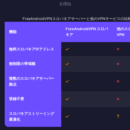
る理由
FreeAndroidVPNスロバキアサーバーと他のVPNサービスの比
FreeAndroidVPN スロバ
他のス
機能
キア
VPN
はい
いい
無料スロバキアIPアドレス
無制限の帯域幅
はい
いい
複数のスロバキアサーバー
はい
いい
拠点
登録不要
はい
いい
スロバキアストリーミング
はい
不明
最適化