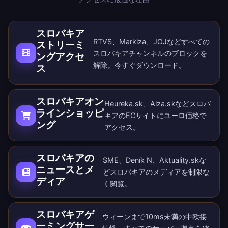
スロバキア
RTVS、Markiza、JOJなどすべての
ストリーミ
スロバキアチャンネルのブロックを
ングアクセ
解除。
今すぐダウンロード
。
ス
スロバキアオン
Heureka.sk、Alza.skなどスロバ
ラインショッピ
キアのECサイトにユーロ価格で
ング
アクセス。
スロバキアの
SME、Deník N、Aktuality.skな
ニュースとメ
どスロバキアのメディアを制限な
ディア
く閲覧。
スロバキアゲ
ウィーンまで10ms未満の中欧接
ーミングサー