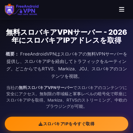
無料スロバキアVPNサーバー - 2026
年にスロバキアIPアドレスを取得
概要：
FreeAndroidVPNはスロバキアの無料VPNサーバーを
提供し、スロバキアIPを経由してトラフィックをルーティン
グ。どこからでもRTVS、Markiza、JOJ、スロバキアのコン
テンツを視聴。
当社の
無料スロバキアVPNサーバー
でスロバキアのコンテンツに
安全にアクセス。無制限の帯域幅と軍事レベルの暗号化で即座に
スロバキアIPを取得。Markiza、RTVSのストリーミング、中欧の
ブラウジングが可能。
スロバキアIPを今すぐ取得