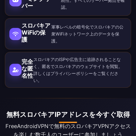
続性。すべての
サーバー拠点
を確
バー
認。
スロバキア
軍事レベルの暗号化でスロバキアの公
WiFiの保
衆WiFiネットワーク上のデータを保
護
護。
スロバキアのISPや広告主に追跡されることな
完全
く、匿名でスロバキアのウェブサイトを閲覧。
な匿
詳しくは
プライバシーポリシー
をご覧くださ
名性
い。
無料スロバキアIPアドレスを今すぐ取得
FreeAndroidVPNで無料のスロバキアVPNアクセス
を楽しむ数千人のユーザーに参加しましょう