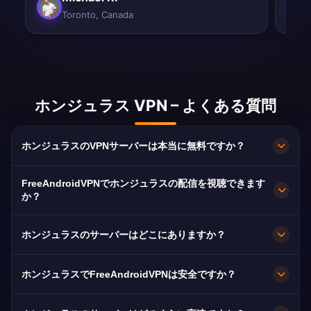
Toronto, Canada
ホンジュラス VPN – よくある質問
ホンジュラスのVPNサーバーは本当に無料ですか？
完全無料です。Tegucigalpaのサーバーを、契約
FreeAndroidVPNでホンジュラスの配信を視聴できます
もカードも登録も不要、帯域無制限で利用できま
か？
す。
はい。Televicentro、HCH、Canal 11に最適化さ
ホンジュラスのサーバーはどこにありますか？
れており、通常は途切れなくHDで視聴できま
す。
Tegucigalpaです。全ノードが10Gbpsで稼働し、
ホンジュラスでFreeAndroidVPNは安全ですか？
障害時は最寄りの利用可能なサーバーへ自動的に
切り替わります。
はい。AES-256暗号化と厳格なノーログ方針によ