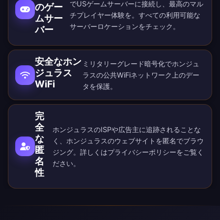
でUSゲームサーバーに接続し、最高のマル
のゲー
チプレイヤー体験を。すべての
利用可能な
ムサー
サーバーロケーション
をチェック。
バー
安全なホン
ミリタリーグレード暗号化でホンジュ
ジュラス
ラスの公共WiFiネットワーク上のデー
WiFi
タを保護。
完
全
ホンジュラスのISPや広告主に追跡されることな
な
く、ホンジュラスのウェブサイトを匿名でブラウ
匿
ジング。詳しくは
プライバシーポリシー
をご覧く
名
ださい。
性