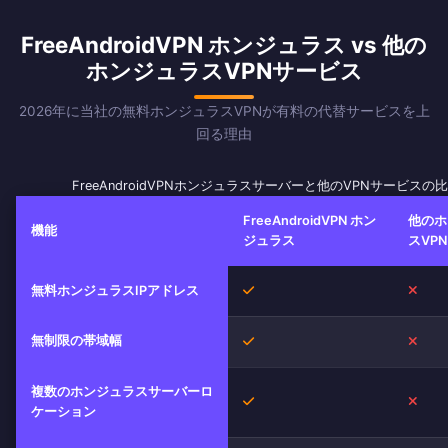
FreeAndroidVPN ホンジュラス vs 他の
ホンジュラスVPNサービス
2026年に当社の無料ホンジュラスVPNが有料の代替サービスを上
回る理由
FreeAndroidVPNホンジュラスサーバーと他のVPNサービスの
FreeAndroidVPN ホン
他のホ
機能
ジュラス
スVPN
はい
いい
無料ホンジュラスIPアドレス
無制限の帯域幅
はい
いい
複数のホンジュラスサーバーロ
はい
いい
ケーション