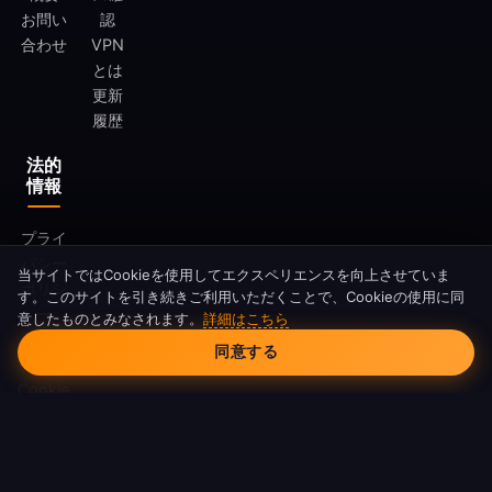
お問い
認
合わせ
VPN
とは
更新
履歴
法的
情報
プライ
バシー
当サイトではCookieを使用してエクスペリエンスを向上させていま
ポリシ
す。このサイトを引き続きご利用いただくことで、Cookieの使用に同
ー
意したものとみなされます。
詳細はこちら
Cookieの同意
利用規
同意する
約
Cookie
ポリシ
ー
DMCA