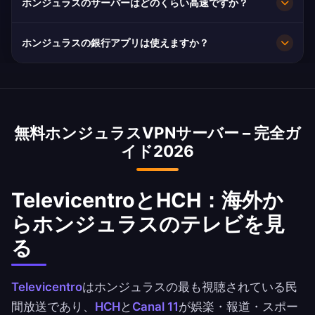
ホンジュラスのサーバーはどのくらい高速ですか？
り、閲覧内容は非公開のままです。
10Gbpsの回線容量で非常に高速です。ホンジュ
ホンジュラスの銀行アプリは使えますか？
ラスの平均速度は35 Mbpsで、HD配信に十分で
す。
はい。Banco Atlántida, Banco Ficohsa と BAC
HondurasはホンジュラスのIPアドレスで利用で
きます。銀行の利用規約は必ずご確認ください。
無料ホンジュラスVPNサーバー – 完全ガ
イド2026
TelevicentroとHCH：海外か
らホンジュラスのテレビを見
る
Televicentro
はホンジュラスの最も視聴されている民
間放送であり、
HCH
と
Canal 11
が娯楽・報道・スポー