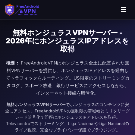
無料ホンジュラスVPNサーバー -
2026年にホンジュラスIPアドレスを
取得
概要：
FreeAndroidVPNはホンジュラス全土に配置された無
料VPNサーバーを提供し、ホンジュラスIPアドレスを経由し
てトラフィックをルーティング。US限定のストリーミングカ
タログ、スポーツ放送、銀行サービスにアクセスしながら、
インターネット接続を暗号化。
無料ホンジュラスVPNサーバー
でホンジュラスのコンテンツに安
全にアクセス。FreeAndroidVPNの無制限の帯域幅とミリタリーグ
レード暗号化で即座にホンジュラスIPアドレスを取得。
Televicentroでストリーミング、Liga NacionalやLiga Nacionalの
ライブ視聴、完全なプライバシー保護でブラウジング。