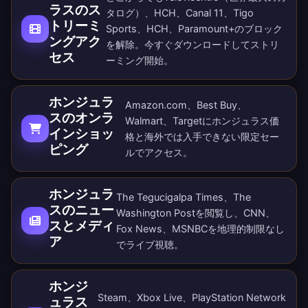
ラスのス
タログ）、HCH、Canal 11、Tigo
トリーミ
Sports、HCH、Paramount+のブロック
ングアク
を解除。
今すぐダウンロード
してストリ
セス
ーミング開始。
ホンジュラ
Amazon.com、Best Buy、
スのオンラ
Walmart、Targetにホンジュラス価
インショッ
格と海外では入手できない限定セー
ピング
ルでアクセス。
ホンジュラ
The Tegucigalpa Times、The
スのニュー
Washington Postを閲覧し、CNN、
スとメディ
Fox News、MSNBCを地理的制限なし
ア
でライブ視聴。
ホンジ
Steam、Xbox Live、PlayStation Network
ュラス