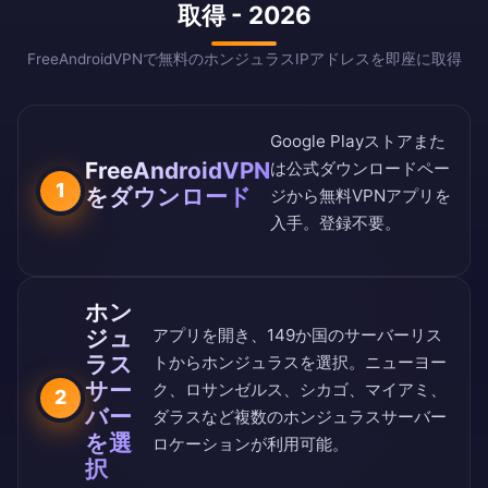
取得 - 2026
FreeAndroidVPNで無料のホンジュラスIPアドレスを即座に取得
Google Playストア
また
FreeAndroidVPN
は
公式ダウンロードペー
1
をダウンロード
ジ
から無料VPNアプリを
入手。登録不要。
ホン
アプリを開き、
149か国のサーバーリス
ジュ
ラス
ト
からホンジュラスを選択。ニューヨー
サー
ク、ロサンゼルス、シカゴ、マイアミ、
2
バー
ダラスなど複数のホンジュラスサーバー
を選
ロケーションが利用可能。
択