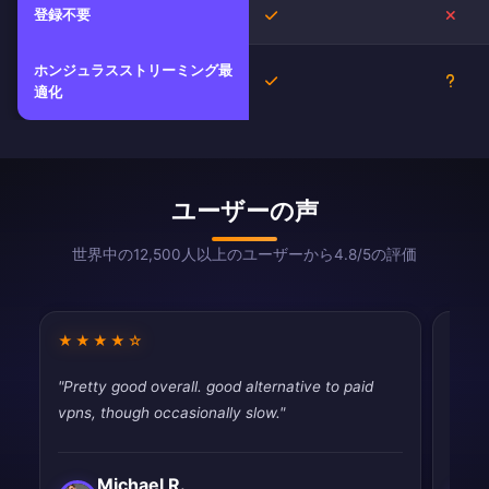
登録不要
はい
いい
ホンジュラスストリーミング最
はい
不明
適化
ユーザーの声
世界中の12,500人以上のユーザーから4.8/5の評価
★★★★☆
★★
"Pretty good overall. good alternative to paid
"Very
vpns, though occasionally slow."
perfe
Michael R.