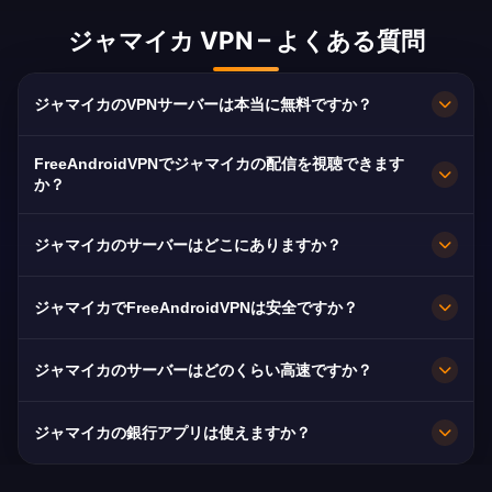
ジャマイカ VPN – よくある質問
ジャマイカのVPNサーバーは本当に無料ですか？
完全無料です。Kingstonのサーバーを、契約もカ
FreeAndroidVPNでジャマイカの配信を視聴できます
ードも登録も不要、帯域無制限で利用できます。
か？
はい。TVJ、CVM TV、PBCJに最適化されてお
ジャマイカのサーバーはどこにありますか？
り、通常は途切れなくHDで視聴できます。
Kingstonです。全ノードが10Gbpsで稼働し、障
ジャマイカでFreeAndroidVPNは安全ですか？
害時は最寄りの利用可能なサーバーへ自動的に切
り替わります。
はい。AES-256暗号化と厳格なノーログ方針によ
ジャマイカのサーバーはどのくらい高速ですか？
り、閲覧内容は非公開のままです。
10Gbpsの回線容量で非常に高速です。ジャマイ
ジャマイカの銀行アプリは使えますか？
カの平均速度は60 Mbpsで、HD配信に十分で
す。
はい。NCB, Scotiabank Jamaica と JN Bankは