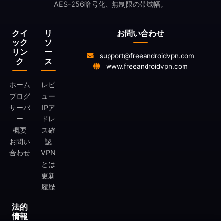
AES-256暗号化、無制限の帯域幅。
クイ
リ
お問い合わせ
ック
ソ
リン
ー
support@freeandroidvpn.com
ク
ス
www.freeandroidvpn.com
ホーム
レビ
ブログ
ュー
サーバ
IPア
ー
ドレ
概要
ス確
お問い
認
合わせ
VPN
とは
更新
履歴
法的
情報