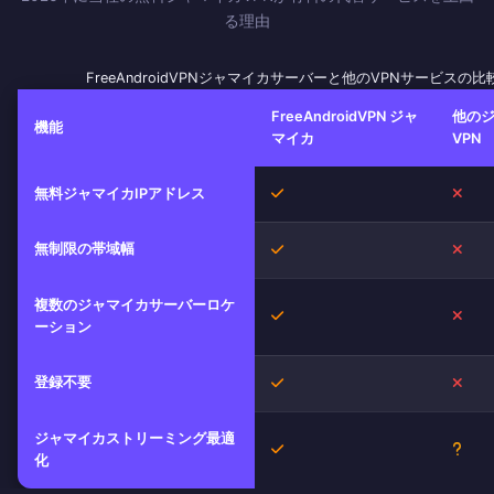
る理由
FreeAndroidVPNジャマイカサーバーと他のVPNサービスの比
FreeAndroidVPN ジャ
他の
機能
マイカ
VPN
はい
いい
無料ジャマイカIPアドレス
無制限の帯域幅
はい
いい
複数のジャマイカサーバーロケ
はい
いい
ーション
登録不要
はい
いい
ジャマイカストリーミング最適
はい
不明
化