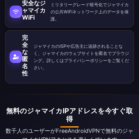
安全なジ
ミリタリーグレード暗号化でジャマイカ
ャマイカ
の公共WiFiネットワーク上のデータを保
WiFi
護。
完
全
ジャマイカのISPや広告主に追跡されることな
な
く、ジャマイカのウェブサイトを匿名でブラウジ
匿
ング。詳しくは
プライバシーポリシー
をご覧くだ
名
さい。
性
無料のジャマイカIPアドレスを今すぐ取
得
数千人のユーザーがFreeAndroidVPNで無料のジャ