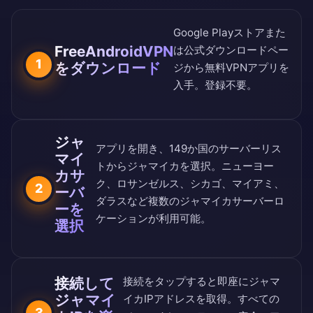
Google Playストア
また
FreeAndroidVPN
は
公式ダウンロードペー
1
をダウンロード
ジ
から無料VPNアプリを
入手。登録不要。
ジャ
アプリを開き、
149か国のサーバーリス
マイ
ト
からジャマイカを選択。ニューヨー
カサ
ク、ロサンゼルス、シカゴ、マイアミ、
2
ーバ
ダラスなど複数のジャマイカサーバーロ
ーを
ケーションが利用可能。
選択
接続して
接続をタップすると即座にジャマ
ジャマイ
イカIPアドレスを取得。すべての
3