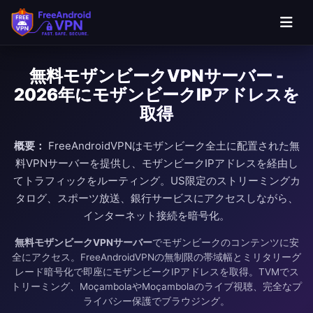
無料モザンビークVPNサーバー -
2026年にモザンビークIPアドレスを
取得
概要：
FreeAndroidVPNはモザンビーク全土に配置された無
料VPNサーバーを提供し、モザンビークIPアドレスを経由し
てトラフィックをルーティング。US限定のストリーミングカ
タログ、スポーツ放送、銀行サービスにアクセスしながら、
インターネット接続を暗号化。
無料モザンビークVPNサーバー
でモザンビークのコンテンツに安
全にアクセス。FreeAndroidVPNの無制限の帯域幅とミリタリーグ
レード暗号化で即座にモザンビークIPアドレスを取得。TVMでス
トリーミング、MoçambolaやMoçambolaのライブ視聴、完全なプ
ライバシー保護でブラウジング。