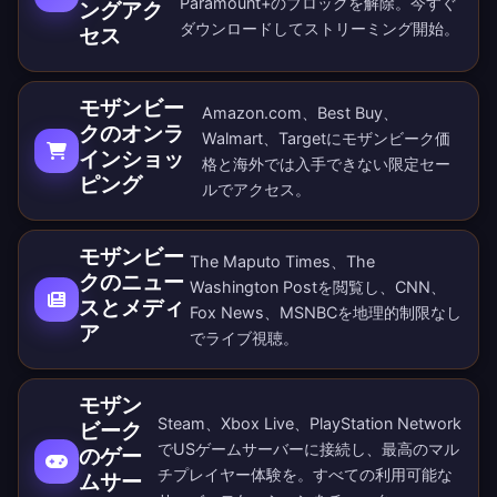
Paramount+のブロックを解除。
今すぐ
ングアク
ダウンロード
してストリーミング開始。
セス
モザンビー
Amazon.com、Best Buy、
クのオンラ
Walmart、Targetにモザンビーク価
インショッ
格と海外では入手できない限定セー
ピング
ルでアクセス。
モザンビー
The Maputo Times、The
クのニュー
Washington Postを閲覧し、CNN、
スとメディ
Fox News、MSNBCを地理的制限なし
ア
でライブ視聴。
モザン
Steam、Xbox Live、PlayStation Network
ビーク
でUSゲームサーバーに接続し、最高のマル
のゲー
チプレイヤー体験を。すべての
利用可能な
ムサー