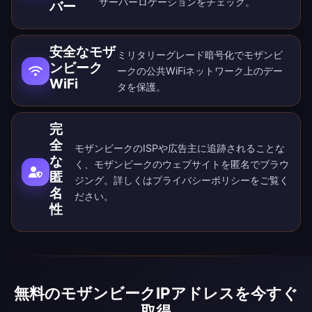
サーバーロケーション
をチェック。
バー
安全なモザ
ミリタリーグレード暗号化でモザンビ
ンビーク
ークの公共WiFiネットワーク上のデー
WiFi
タを保護。
完
全
モザンビークのISPや広告主に追跡されることな
な
く、モザンビークのウェブサイトを匿名でブラウ
匿
ジング。詳しくは
プライバシーポリシー
をご覧く
名
ださい。
性
無料のモザンビークIPアドレスを今すぐ
取得