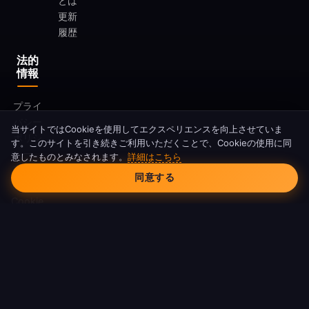
とは
更新
履歴
法的
情報
プライ
バシー
当サイトではCookieを使用してエクスペリエンスを向上させていま
ポリシ
す。このサイトを引き続きご利用いただくことで、Cookieの使用に同
ー
意したものとみなされます。
詳細はこちら
Cookieの同意
利用規
同意する
約
Cookie
ポリシ
ー
DMCA
© 2026 FreeAndroidVPN. 全著作権所有。