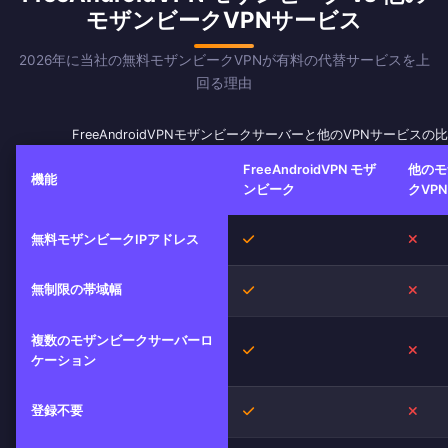
モザンビークVPNサービス
2026年に当社の無料モザンビークVPNが有料の代替サービスを上
回る理由
FreeAndroidVPNモザンビークサーバーと他のVPNサービスの
FreeAndroidVPN モザ
他のモ
機能
ンビーク
クVPN
はい
いい
無料モザンビークIPアドレス
無制限の帯域幅
はい
いい
複数のモザンビークサーバーロ
はい
いい
ケーション
登録不要
はい
いい