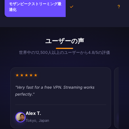
モザンビークストリーミング最
はい
不明
適化
ユーザーの声
世界中の12,500人以上のユーザーから4.8/5の評価
★★★★★
★★
"Very fast for a free VPN. Streaming works
"Work
perfectly."
satisf
Alex T.
Tokyo, Japan