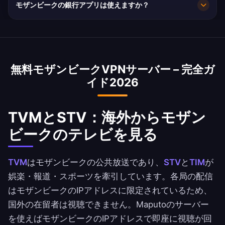
モザンビークの銀行アプリは使えますか？
ークの平均速度は20 Mbpsで、HD配信に十分で
す。
はい。Millennium BIM, BCI と Standard Bank
MozambiqueはモザンビークのIPアドレスで利用
できます。銀行の利用規約は必ずご確認くださ
無料モザンビークVPNサーバー – 完全ガ
い。
イド2026
TVMとSTV：海外からモザン
ビークのテレビを見る
TVM
はモザンビークの公共放送であり、
STV
と
TIM
が
娯楽・報道・スポーツを牽引しています。各局の配信
はモザンビークのIPアドレスに限定されているため、
国外の在留者は視聴できません。Maputoのサーバー
を使えばモザンビークのIPアドレスで即座に視聴が回