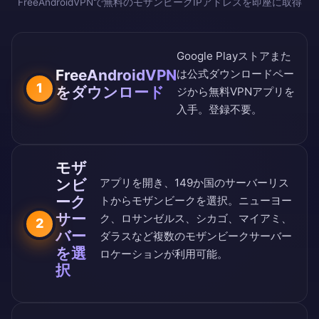
FreeAndroidVPNで無料のモザンビークIPアドレスを即座に取得
Google Playストア
また
FreeAndroidVPN
は
公式ダウンロードペー
1
をダウンロード
ジ
から無料VPNアプリを
入手。登録不要。
モザ
アプリを開き、
149か国のサーバーリス
ンビ
ーク
ト
からモザンビークを選択。ニューヨー
サー
ク、ロサンゼルス、シカゴ、マイアミ、
2
バー
ダラスなど複数のモザンビークサーバー
を選
ロケーションが利用可能。
択