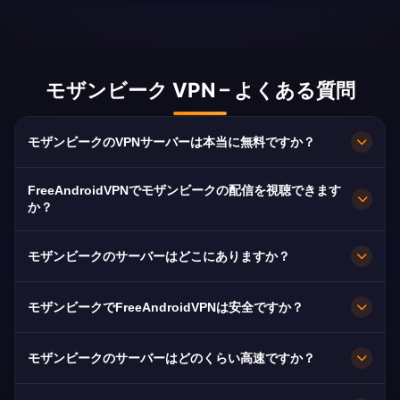
モザンビーク VPN – よくある質問
モザンビークのVPNサーバーは本当に無料ですか？
完全無料です。Maputoのサーバーを、契約もカ
FreeAndroidVPNでモザンビークの配信を視聴できます
ードも登録も不要、帯域無制限で利用できます。
か？
はい。TVM、STV、TIMに最適化されており、通
モザンビークのサーバーはどこにありますか？
常は途切れなくHDで視聴できます。
Maputoです。全ノードが10Gbpsで稼働し、障害
モザンビークでFreeAndroidVPNは安全ですか？
時は最寄りの利用可能なサーバーへ自動的に切り
替わります。
はい。AES-256暗号化と厳格なノーログ方針によ
モザンビークのサーバーはどのくらい高速ですか？
り、閲覧内容は非公開のままです。
10Gbpsの回線容量で非常に高速です。モザンビ