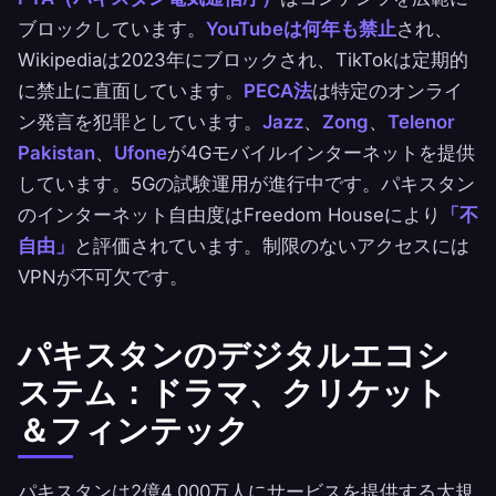
ブロックしています。
YouTubeは何年も禁止
され、
Wikipediaは2023年にブロックされ、TikTokは定期的
に禁止に直面しています。
PECA法
は特定のオンライ
ン発言を犯罪としています。
Jazz
、
Zong
、
Telenor
Pakistan
、
Ufone
が4Gモバイルインターネットを提供
しています。5Gの試験運用が進行中です。パキスタン
のインターネット自由度はFreedom Houseにより
「不
自由」
と評価されています。制限のないアクセスには
VPNが不可欠です。
パキスタンのデジタルエコシ
ステム：ドラマ、クリケット
＆フィンテック
パキスタンは2億4,000万人にサービスを提供する大規