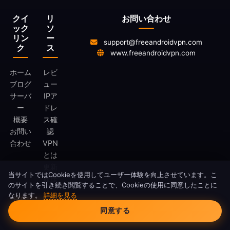
クイ
リ
お問い合わせ
ック
ソ
リン
ー
support@freeandroidvpn.com
ク
ス
www.freeandroidvpn.com
ホーム
レビ
ブログ
ュー
サーバ
IPア
ー
ドレ
概要
ス確
お問い
認
合わせ
VPN
とは
更新
当サイトではCookieを使用してユーザー体験を向上させています。こ
履歴
のサイトを引き続き閲覧することで、Cookieの使用に同意したことに
なります。
詳細を見る
法的
Cookieの同意
情報
同意する