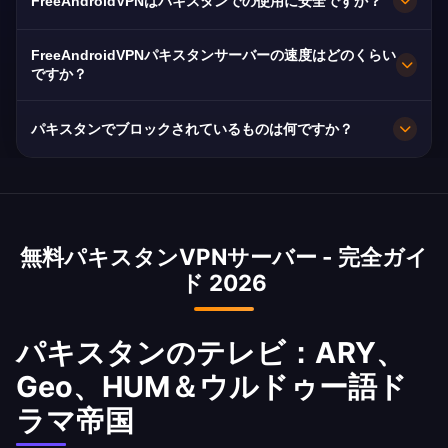
FreeAndroidVPNはパキスタンでの使用に安全ですか？
ード、カラチ、ラホールに複数の高速サーバーを
維持しています。全サーバーは最大速度のための
もちろんです。AES-256暗号化と厳格なノーログ
FreeAndroidVPNパキスタンサーバーの速度はどのくらい
10Gbps接続を備えています。アプリでお好みの
ポリシーを採用。PTAのコンテンツブロックと監
ですか？
パキスタンの都市を選択して、ロケーションとニ
視を考慮すると、非常に重要です。
10Gbpsサーバーを使用。パキスタンの平均速度
ーズに基づいた最適なパフォーマンスを得られま
パキスタンでブロックされているものは何ですか？
18 MbpsはJazz、Zong、Telenorの4G展開によ
す。
り向上しています。
パキスタンのPTAはYouTubeを定期的にブロック
し、TikTokは一時的に禁止され、Wikipediaは数
ヶ月間ブロックされ、多くのウェブサイトが検閲
無料パキスタンVPNサーバー - 完全ガイ
されています。当社のVPNはPTAの全ブロックを
ド 2026
即座に回避します。
パキスタンのテレビ：ARY、
Geo、HUM＆ウルドゥー語ド
ラマ帝国