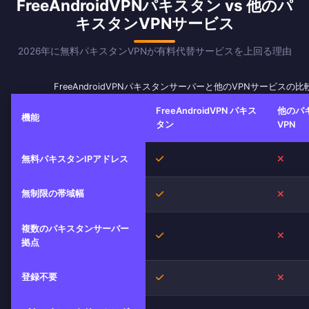
FreeAndroidVPNパキスタン vs 他のパ
キスタンVPNサービス
2026年に無料パキスタンVPNが有料代替サービスを上回る理由
FreeAndroidVPNパキスタンサーバーと他のVPNサービスの比
FreeAndroidVPN パキス
他のパ
機能
タン
VPN
はい
いい
無料パキスタンIPアドレス
無制限の帯域幅
はい
いい
複数のパキスタンサーバー
はい
いい
拠点
登録不要
はい
いい