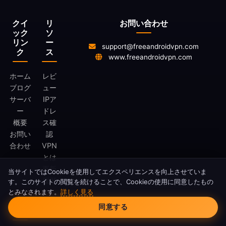
クイ
リ
お問い合わせ
ック
ソ
リン
ー
support@freeandroidvpn.com
ク
ス
www.freeandroidvpn.com
ホーム
レビ
ブログ
ュー
サーバ
IPア
ー
ドレ
概要
ス確
お問い
認
合わせ
VPN
とは
更新
当サイトではCookieを使用してエクスペリエンスを向上させていま
履歴
す。このサイトの閲覧を続けることで、Cookieの使用に同意したもの
とみなされます。
詳しく見る
Cookieの同意
法的
同意する
情報