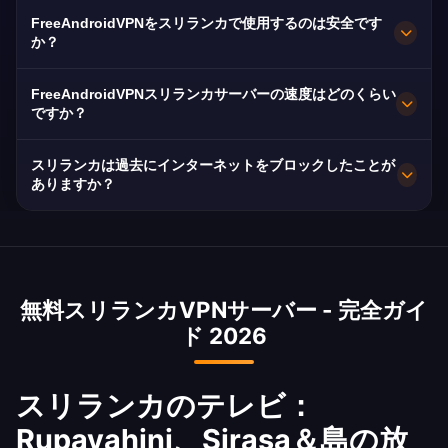
ーズなストリーミングが可能です。
FreeAndroidVPNはコロンボ、キャンディ、ゴー
FreeAndroidVPNをスリランカで使用するのは安全です
ルにスリランカ各地の高速サーバーを維持してい
か？
ます。すべてのサーバーは最高速度のための
もちろんです。AES-256暗号化とノーログポリシ
10Gbps接続を備えています。アプリでお好みの
FreeAndroidVPNスリランカサーバーの速度はどのくらい
ーを採用。重要な点として、スリランカは危機時
ですか？
スリランカの都市を選択して、場所やニーズに基
にソーシャルメディアをブロックした実績があり
づいた最適なパフォーマンスを得ることができま
10Gbpsサーバー。スリランカの平均速度は25
ます。
スリランカは過去にインターネットをブロックしたことが
す。
MbpsでDialog、SLT、Mobitelが光ファイバーカ
ありますか？
バレッジを拡大中。
はい、スリランカは2019年のイースター攻撃や
2022年の経済危機の抗議活動中にソーシャルメ
ディアをブロックしました。VPNはこれらのブロ
無料スリランカVPNサーバー - 完全ガイ
ックを即座にバイパスします。混乱が発生する前
ド 2026
にインストールしてコミュニケーションを維持し
てください。
スリランカのテレビ：
Rupavahini、Sirasa＆島の放