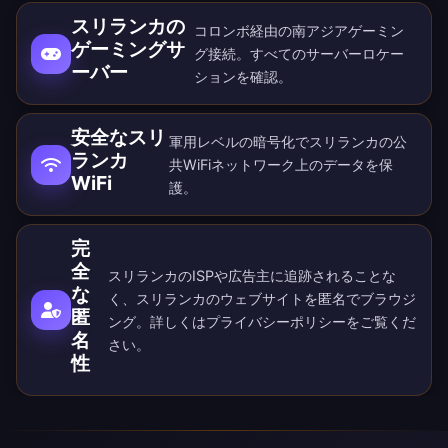
スリランカの
コロンボ経由の南アジアゲーミン
ゲーミングサ
グ接続。すべての
サーバーロケー
ーバー
ション
を確認。
安全なスリ
軍用レベルの暗号化でスリランカの公
ランカ
共WiFiネットワーク上のデータを保
WiFi
護。
完
全
スリランカのISPや広告主に追跡されることな
な
く、スリランカのウェブサイトを匿名でブラウジ
匿
ング。詳しくは
プライバシーポリシー
をご覧くだ
名
さい。
性