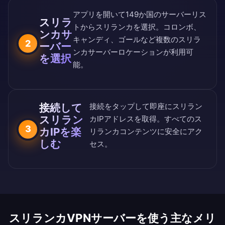
アプリを開いて
149か国のサーバーリス
スリラ
ト
からスリランカを選択。コロンボ、
ンカサ
キャンディ、ゴールなど複数のスリラ
2
ーバー
ンカサーバーロケーションが利用可
を選択
能。
接続して
接続をタップして即座にスリラン
スリラン
カIPアドレスを取得。すべてのス
3
カIPを楽
リランカコンテンツに安全にアク
しむ
セス。
スリランカVPNサーバーを使う主なメリ