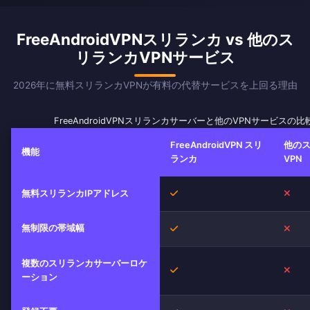
FreeAndroidVPNスリランカ vs 他のス
リランカVPNサービス
2026年に無料スリランカVPNが有料の代替サービスを上回る理由
FreeAndroidVPNスリランカサーバーと他のVPNサービスの比
FreeAndroidVPN スリ
他の
機能
ランカ
VPN
はい
いい
無料スリランカIPアドレス
無制限の帯域幅
はい
いい
複数のスリランカサーバーロケ
はい
いい
ーション