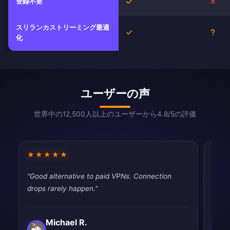
登録不要
はい
いい
スリランカストリーミング最適
はい
不明
化
ユーザーの声
世界中の12,500人以上のユーザーから4.8/5の評価
★★★★★
★★
"Good alternative to paid VPNs. Connection
"Fast
drops rarely happen."
tryin
Michael R.