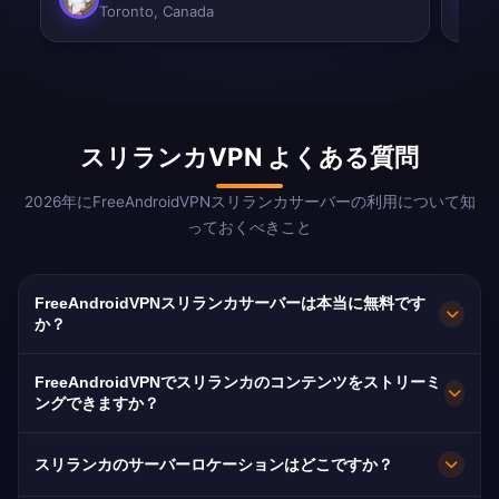
Toronto, Canada
スリランカVPN よくある質問
2026年にFreeAndroidVPNスリランカサーバーの利用について知
っておくべきこと
FreeAndroidVPNスリランカサーバーは本当に無料です
か？
はい！FreeAndroidVPNスリランカサーバーは
FreeAndroidVPNでスリランカのコンテンツをストリーミ
100%無料です。海外に住む300万人以上のスリラ
ングできますか？
ンカ人にとって不可欠なサービスです。
当社のスリランカVPNはRupavahiniやSirasa TV
スリランカのサーバーロケーションはどこですか？
に最適化されており、シンハラ語/タミル語のスム