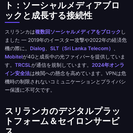
ト：ソーシャルメディアブロ
ックと成長する接続性
スリランカは
複数回ソーシャルメディアをブロック
し
ました — 2019年のイースター攻撃や2022年の経済危
機の際に。
Dialog
、
SLT（Sri Lanka Telecom）
、
Mobitel
が4Gと成長中の光ファイバーを提供していま
す。
TRCSL
が通信を規制しています。
2024年オンラ
イン安全法
は検閲への懸念を高めています。VPNは危
機時の制限されないコミュニケーションとプライバシ
ー保護に不可欠です。
スリランカのデジタルプラッ
トフォーム＆セイロンサービ
ス