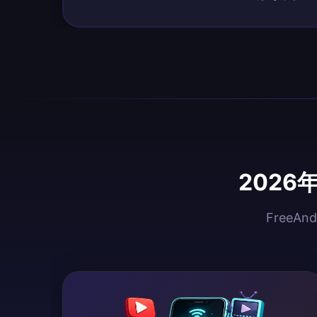
202
Free