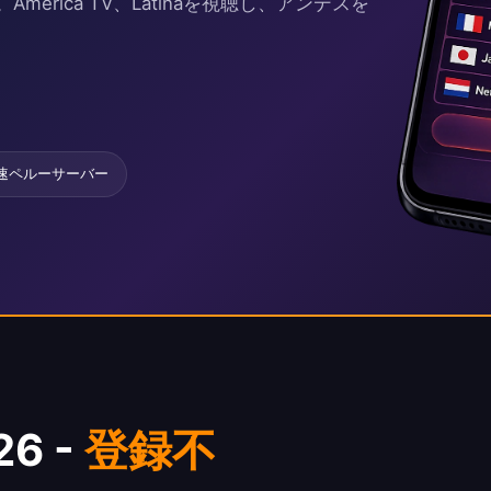
érica TV、Latinaを視聴し、アンデスを
速ペルーサーバー
6 -
登録不