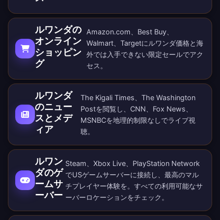
ルワンダの
Amazon.com、Best Buy、
オンライン
Walmart、Targetにルワンダ価格と海
ショッピン
外では入手できない限定セールでアク
グ
セス。
ルワンダ
The Kigali Times、The Washington
のニュー
Postを閲覧し、CNN、Fox News、
スとメデ
MSNBCを地理的制限なしでライブ視
ィア
聴。
ルワン
Steam、Xbox Live、PlayStation Network
ダのゲ
でUSゲームサーバーに接続し、最高のマル
ームサ
チプレイヤー体験を。すべての
利用可能なサ
ーバー
ーバーロケーション
をチェック。