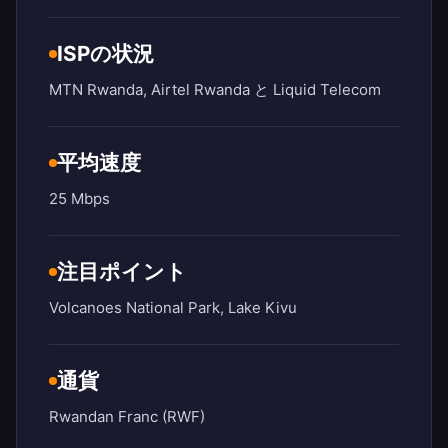
ISPの状況
MTN Rwanda, Airtel Rwanda と Liquid Telecom
平均速度
25 Mbps
注目ポイント
Volcanoes National Park, Lake Kivu
通貨
Rwandan Franc (RWF)