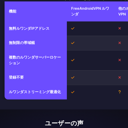
FreeAndroidVPN ルワ
他の
機能
ンダ
VPN
はい
い
無料ルワンダIPアドレス
無制限の帯域幅
はい
い
複数のルワンダサーバーロケー
はい
い
ション
登録不要
はい
い
ルワンダストリーミング最適化
はい
不明
ユーザーの声