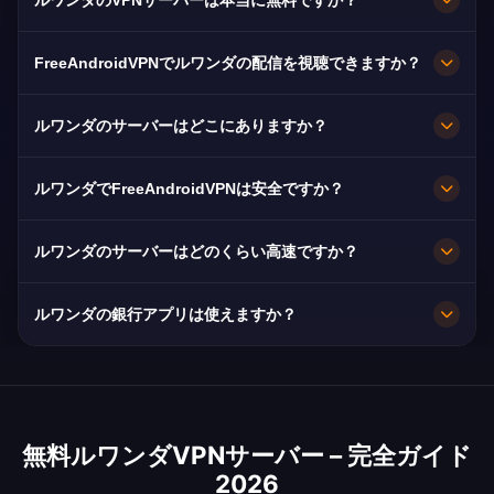
完全無料です。Kigaliのサーバーを、契約もカー
FreeAndroidVPNでルワンダの配信を視聴できますか？
ドも登録も不要、帯域無制限で利用できます。
はい。RBA、Rwanda TV、TV1 Rwandaに最適化
ルワンダのサーバーはどこにありますか？
されており、通常は途切れなくHDで視聴できま
す。
Kigaliです。全ノードが10Gbpsで稼働し、障害時
ルワンダでFreeAndroidVPNは安全ですか？
は最寄りの利用可能なサーバーへ自動的に切り替
わります。
はい。AES-256暗号化と厳格なノーログ方針によ
ルワンダのサーバーはどのくらい高速ですか？
り、閲覧内容は非公開のままです。
10Gbpsの回線容量で非常に高速です。ルワンダ
ルワンダの銀行アプリは使えますか？
の平均速度は25 Mbpsで、HD配信に十分です。
はい。Bank of Kigali, I&M Bank Rwanda と
MTN MoMoはルワンダのIPアドレスで利用でき
ます。銀行の利用規約は必ずご確認ください。
無料ルワンダVPNサーバー – 完全ガイド
2026