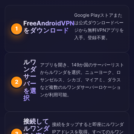
Google Playストア
また
FreeAndroidVPN
は
公式ダウンロードペー
1
をダウンロード
ジ
から無料VPNアプリを
入手。登録不要。
ルワ
アプリを開き、
149か国のサーバーリスト
ンダ
からルワンダを選択。ニューヨーク、ロ
サー
サンゼルス、シカゴ、マイアミ、ダラス
2
バー
など複数のルワンダサーバーロケーショ
を選
ンが利用可能。
択
接続して
接続をタップすると即座にルワンダ
ルワンダ
IPアドレスを取得。すべてのルワン
3