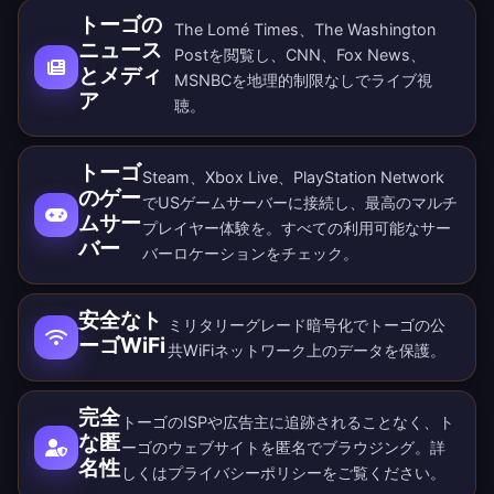
トーゴの
The Lomé Times、The Washington
ニュース
Postを閲覧し、CNN、Fox News、
とメディ
MSNBCを地理的制限なしでライブ視
ア
聴。
トーゴ
Steam、Xbox Live、PlayStation Network
のゲー
でUSゲームサーバーに接続し、最高のマルチ
ムサー
プレイヤー体験を。すべての
利用可能なサー
バー
バーロケーション
をチェック。
安全なト
ミリタリーグレード暗号化でトーゴの公
ーゴWiFi
共WiFiネットワーク上のデータを保護。
完全
トーゴのISPや広告主に追跡されることなく、ト
な匿
ーゴのウェブサイトを匿名でブラウジング。詳
名性
しくは
プライバシーポリシー
をご覧ください。