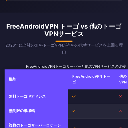
FreeAndroidVPN トーゴ vs 他のトーゴ
VPNサービス
2026年に当社の無料トーゴVPNが有料の代替サービスを上回る理
由
FreeAndroidVPNトーゴサーバーと他のVPNサービスの比較
FreeAndroidVPN トー
他の
機能
ゴ
VPN
はい
い
無料トーゴIPアドレス
無制限の帯域幅
はい
い
複数のトーゴサーバーロケーシ
はい
い