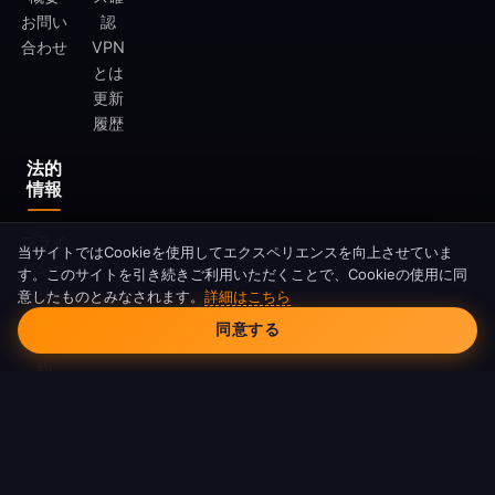
お問い
認
合わせ
VPN
とは
更新
履歴
法的
情報
プライ
当サイトではCookieを使用してエクスペリエンスを向上させていま
バシー
す。このサイトを引き続きご利用いただくことで、Cookieの使用に同
ポリシ
意したものとみなされます。
詳細はこちら
Cookieの同意
ー
同意する
利用規
約
Cookie
ポリシ
ー
DMCA