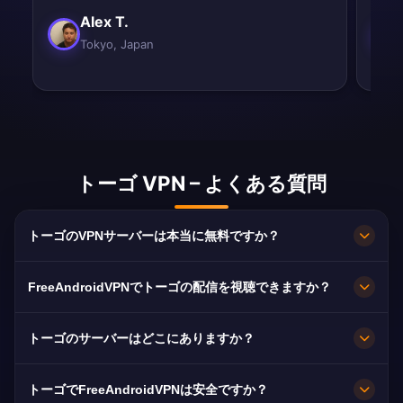
Alex T.
Tokyo, Japan
トーゴ VPN – よくある質問
トーゴのVPNサーバーは本当に無料ですか？
完全無料です。Loméのサーバーを、契約もカー
FreeAndroidVPNでトーゴの配信を視聴できますか？
ドも登録も不要、帯域無制限で利用できます。
はい。TVT、New World TV、La Chaîne du
トーゴのサーバーはどこにありますか？
Futurに最適化されており、通常は途切れなくHD
で視聴できます。
Loméです。全ノードが10Gbpsで稼働し、障害時
トーゴでFreeAndroidVPNは安全ですか？
は最寄りの利用可能なサーバーへ自動的に切り替