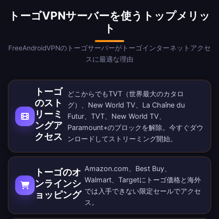
トーゴVPNサーバーを使うトップメリッ
ト
FreeAndroidVPNのトーゴサーバーがトーゴインターネットアクセ
スに最適な理由
トーゴ
どこからでもTVT（世界最大のカタロ
のスト
グ）、New World TV、La Chaîne du
リーミ
Futur、TVT、New World TV、
ングア
Paramount+のブロックを解除。
今すぐダウ
クセス
ンロード
してストリーミング開始。
Amazon.com、Best Buy、
トーゴのオ
Walmart、Targetにトーゴ価格と海外
ンラインシ
では入手できない限定セールでアクセ
ョッピング
ス。