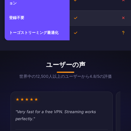
ョン
登録不要
はい
い
トーゴストリーミング最適化
はい
不
ユーザーの声
世界中の12,500人以上のユーザーから4.8/5の評価
★★★★★
★★
"Very fast for a free VPN. Streaming works
"Pret
perfectly."
priva