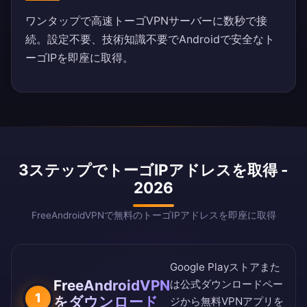
ワンタップで高速トーゴVPNサーバーに数秒で接
続。設定不要、技術知識不要でAndroidで安全なト
ーゴIPを即座に取得。
3ステップでトーゴIPアドレスを取得 -
2026
FreeAndroidVPNで無料のトーゴIPアドレスを即座に取得
Google Playストア
また
FreeAndroidVPN
は
公式ダウンロードペー
1
をダウンロード
ジ
から無料VPNアプリを