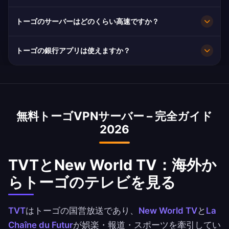
わります。
はい。AES-256暗号化と厳格なノーログ方針によ
トーゴのサーバーはどのくらい高速ですか？
り、閲覧内容は非公開のままです。
10Gbpsの回線容量で非常に高速です。トーゴの
トーゴの銀行アプリは使えますか？
平均速度は25 Mbpsで、HD配信に十分です。
はい。Ecobank Togo, Orabank と Banque
Atlantique TogoはトーゴのIPアドレスで利用でき
ます。銀行の利用規約は必ずご確認ください。
無料トーゴVPNサーバー – 完全ガイド
2026
TVTとNew World TV：海外か
らトーゴのテレビを見る
TVT
はトーゴの国営放送であり、
New World TV
と
La
Chaîne du Futur
が娯楽・報道・スポーツを牽引してい