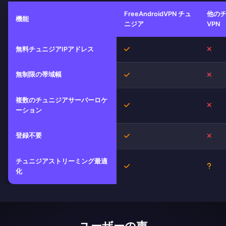
FreeAndroidVPN チュ
他の
機能
ニジア
VPN
はい
いい
無料チュニジアIPアドレス
無制限の帯域幅
はい
いい
複数のチュニジアサーバーロケ
はい
いい
ーション
登録不要
はい
いい
チュニジアストリーミング最適
はい
不明
化
ユーザーの声