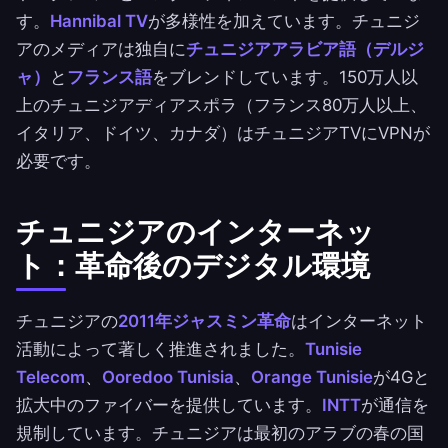
す。
Hannibal TV
が多様性を加えています。チュニジ
アのメディアは独自に
チュニジアアラビア語（デルジ
ャ）
と
フランス語
をブレンドしています。150万人以
上のチュニジアディアスポラ（フランス80万人以上、
イタリア、ドイツ、カナダ）はチュニジアTVにVPNが
必要です。
チュニジアのインターネッ
ト：革命後のデジタル環境
チュニジアの
2011年ジャスミン革命
はインターネット
活動によって著しく推進されました。
Tunisie
Telecom
、
Ooredoo Tunisia
、
Orange Tunisie
が4Gと
拡大中のファイバーを提供しています。
INTT
が通信を
規制しています。チュニジアは最初のアラブの春の国