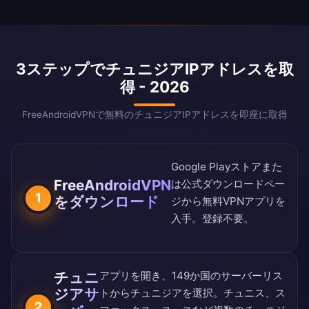
3ステップでチュニジアIPアドレスを取
得 - 2026
FreeAndroidVPNで無料のチュニジアIPアドレスを即座に取得
Google Playストア
また
FreeAndroidVPN
は
公式ダウンロードペー
1
をダウンロード
ジ
から無料VPNアプリを
入手。登録不要。
チュニ
アプリを開き、
149か国のサーバーリス
ジアサ
ト
からチュニジアを選択。チュニス、ス
2