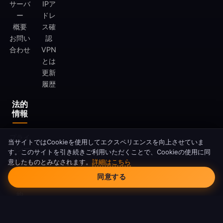
サーバ
IPア
ー
ドレ
概要
ス確
お問い
認
合わせ
VPN
とは
更新
履歴
法的
情報
プライ
当サイトではCookieを使用してエクスペリエンスを向上させていま
バシー
す。このサイトを引き続きご利用いただくことで、Cookieの使用に同
ポリシ
意したものとみなされます。
詳細はこちら
Cookieの同意
ー
同意する
利用規
約
Cookie
ポリシ