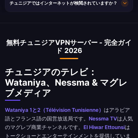
チュニジアではインターネットが検閲されていますか？
択できます。
TNによるチュニジアの平均20Mbpsは成長中で
す。
2011年の革命でほとんどの検閲は終わりました
が、2021年以降懸念が高まっています。一部のウ
ェブサイトは定期的にブロックされています。
無料チュニジアVPNサーバー - 完全ガイ
VPNは国内のチュニジア人と海外の150万人以上
ド 2026
のチュニジア人に制限のないインターネットへの
継続的なアクセスを保証します。
チュニジアのテレビ：
Wataniya、Nessma & マグレ
ブメディア
Wataniya 1と2（Télévision Tunisienne）
はアラビア
語とフランス語の国営放送局です。
Nessma TV
は人気
のマグレブ商業チャンネルです。
El Hiwar Ettounsi
は
トークショーとエンターテインメントを提供していま