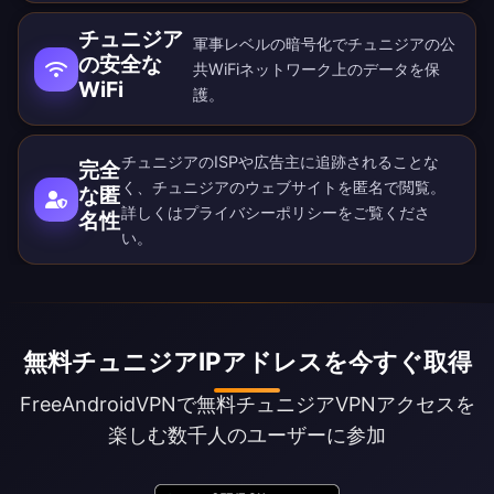
チュニジア
軍事レベルの暗号化でチュニジアの公
の安全な
共WiFiネットワーク上のデータを保
WiFi
護。
チュニジアのISPや広告主に追跡されることな
完全
く、チュニジアのウェブサイトを匿名で閲覧。
な匿
詳しくは
プライバシーポリシー
をご覧くださ
名性
い。
無料チュニジアIPアドレスを今すぐ取得
FreeAndroidVPNで無料チュニジアVPNアクセスを
楽しむ数千人のユーザーに参加