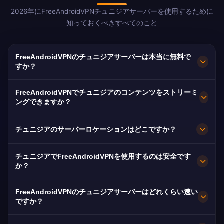
2026年にFreeAndroidVPNチュニジアサーバーを使用するために
知っておくべきすべてのこと
FreeAndroidVPNのチュニジアサーバーは本当に無料で
すか？
はい！FreeAndroidVPNのチュニジアサーバーは
FreeAndroidVPNでチュニジアのコンテンツをストリーミ
100%無料です。フランスやヨーロッパの150万人
ングできますか？
以上のチュニジア人にとって必須です。
チュニジアVPNはWataniyaとNessmaに最適化さ
チュニジアのサーバーロケーションはどこですか？
れており、アラビア語/フランス語のスムーズなス
トリーミングが可能です。
FreeAndroidVPNはチュニジア全土のチュニス、
チュニジアでFreeAndroidVPNを使用するのは安全です
スファックス、スースに複数の高速サーバーを維
か？
持しています。すべてのサーバーは最大速度のた
もちろんです。AES-256暗号化とノーログポリシ
めに10Gbps接続を備えています。ロケーション
FreeAndroidVPNのチュニジアサーバーはどれくらい速い
ー。2011年の革命で獲得したインターネットの自
ですか？
とニーズに基づいて最適なパフォーマンスを得る
由には保護が必要です。
ために、アプリでお好みのチュニジアの都市を選
10Gbpsサーバー。Tunisie TelecomとOoredoo