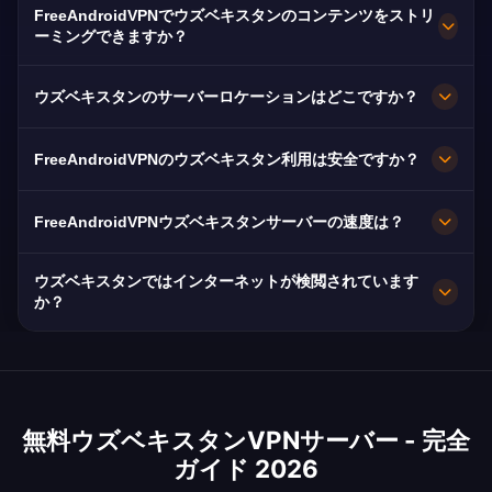
はい！FreeAndroidVPNウズベキスタンサーバー
FreeAndroidVPNでウズベキスタンのコンテンツをストリ
は100%無料です。ウズベキスタンのインターネ
ーミングできますか？
ット検閲を回避するために不可欠です。
当社のウズベキスタンVPNはO'zbekiston TVに最
ウズベキスタンのサーバーロケーションはどこですか？
適化されており、スムーズなウズベク語ストリー
ミングを提供します。
FreeAndroidVPNはウズベキスタン全土のタシケ
FreeAndroidVPNのウズベキスタン利用は安全ですか？
ント、サマルカンド、ブハラに複数の高速サーバ
ーを維持しています。すべてのサーバーは最大速
もちろんです。厳格なノーログポリシーのAES-
FreeAndroidVPNウズベキスタンサーバーの速度は？
度のための10Gbps接続を備えています。お客様
256暗号化。インターネットが検閲されているウ
の場所やニーズに基づいて最適なパフォーマンス
ズベキスタンでは特に重要です。
10Gbpsサーバー。ウズベキスタンの平均20
ウズベキスタンではインターネットが検閲されています
のために、アプリで好みのウズベキスタンの都市
Mbpsの速度はUztelecomの光ファイバー拡張で
か？
を選択できます。
改善中です。
はい、ウズベキスタンはインターネットコンテン
ツを検閲し、一部のソーシャルメディアをブロッ
クし、通信を監視しています。VPNは制限のない
無料ウズベキスタンVPNサーバー - 完全
アクセスに不可欠です。2016年の改革以降状況は
ガイド 2026
改善していますが、重大な制限は残っています。