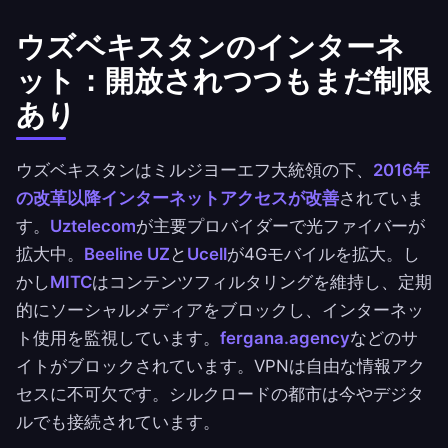
ウズベキスタンのインターネ
ット：開放されつつもまだ制限
あり
ウズベキスタンはミルジヨーエフ大統領の下、
2016年
の改革以降インターネットアクセスが改善
されていま
す。
Uztelecom
が主要プロバイダーで光ファイバーが
拡大中。
Beeline UZ
と
Ucell
が4Gモバイルを拡大。し
かし
MITC
はコンテンツフィルタリングを維持し、定期
的にソーシャルメディアをブロックし、インターネッ
ト使用を監視しています。
fergana.agency
などのサ
イトがブロックされています。VPNは自由な情報アク
セスに不可欠です。シルクロードの都市は今やデジタ
ルでも接続されています。