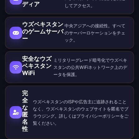
ディア
してアクセス。
ウズベキスタン
中央アジアへの接続性。すべて
のゲームサーバ
の
サーバーロケーション
をチェ
ー
ック。
安全なウズ
ミリタリーグレード暗号化でウズベキ
ベキスタン
スタンの公共WiFiネットワーク上のデ
WiFi
ータを保護。
完
全
ウズベキスタンのISPや広告主に追跡されること
な
なく、ウズベキスタンのウェブサイトを匿名でブ
匿
ラウジング。詳しくは
プライバシーポリシー
をご
名
覧ください。
性