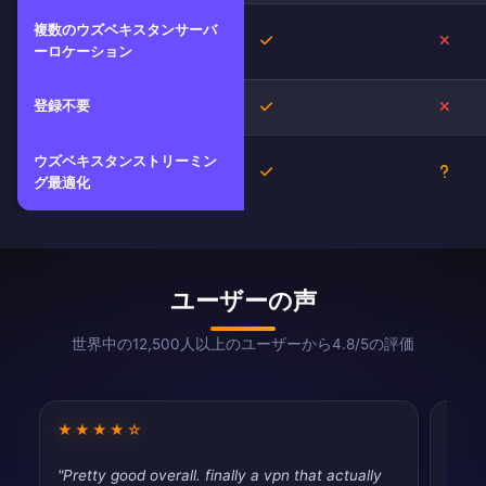
複数のウズベキスタンサーバ
はい
いい
ーロケーション
登録不要
はい
いい
ウズベキスタンストリーミン
はい
不明
グ最適化
ユーザーの声
世界中の12,500人以上のユーザーから4.8/5の評価
★★★★☆
★★
"Pretty good overall. finally a vpn that actually
"Dece