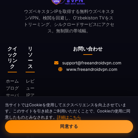
ウズベキスタンIPを取得する無料ウズベキスタ
ンVPN。検閲を回避し、O'zbekiston TVをス
トリーミング、シルクロードサービスにアクセ
ス。無制限の帯域幅。
クイ
リ
お問い合わせ
ック
ソ
リン
ー
support@freeandroidvpn.com
ク
ス
www.freeandroidvpn.com
ホーム
レビ
ブログ
ュー
サーバ
IPア
ー
ドレ
当サイトではCookieを使用してエクスペリエンスを向上させていま
概要
ス確
す。このサイトを引き続きご利用いただくことで、Cookieの使用に同
お問い
認
意したものとみなされます。
詳細はこちら
Cookieの同意
合わせ
VPN
同意する
とは
更新