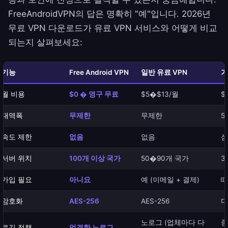
FreeAndroidVPN의 답은 명확히 "예"입니다. 2026년
무료 VPN 다운로드가 유료 VPN 서비스와 어떻게 비교
되는지 살펴보세요:
기능
Free Android VPN
일반 유료 VPN
기
월 비용
$0 � 영구 무료
$5�$13/월
$
대역폭
무제한
무제한
5
속도 제한
없음
없음
심
서버 위치
100개 이상 국가
50�90개 국가
3
가입 필요
아니요
예 (이메일 + 결제)
때
암호화
AES-256
AES-256
다
노로그 (업체마다 다
종
로깅 정책
엄격한 노로그