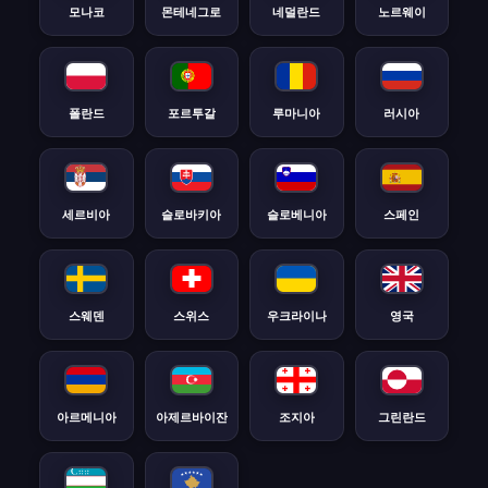
모나코
몬테네그로
네덜란드
노르웨이
폴란드
포르투갈
루마니아
러시아
세르비아
슬로바키아
슬로베니아
스페인
스웨덴
스위스
우크라이나
영국
아르메니아
아제르바이잔
조지아
그린란드