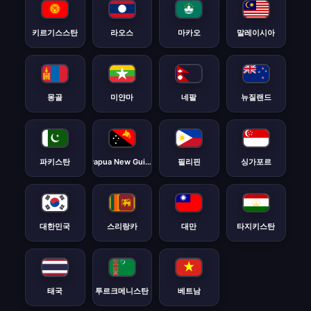
키르기스스탄
라오스
마카오
말레이시아
몽골
미얀마
네팔
뉴질랜드
파키스탄
Papua New Guinea
필리핀
싱가포르
대한민국
스리랑카
대만
타지키스탄
태국
투르크메니스탄
베트남