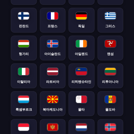
핀란드
프랑스
독일
그리스
헝가리
아이슬란드
아일랜드
맨섬
이탈리아
라트비아
리히텐슈타인
리투아니아
룩셈부르크
북마케도니아
몰타
몰도바