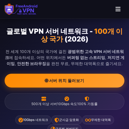
글로벌 VPN 서버 네트워크 -
100개 이
상 국가
(2026)
전 세계 100개 이상의 국가에 걸친
광범위한 고속 VPN 서버 네트워
크
에 접속하세요. 어떤 위치에서든
버퍼링 없는 스트리밍
,
저지연 게
이밍
,
안전한 브라우징
을 완전 무료, 무제한 대역폭으로 즐기세요.
서버 위치 둘러보기
500개 이상 서버
10Gbps 속도
100% 가동률
10Gbps 네트워크
군사급 암호화
무제한 대역폭
글로벌 커버리지