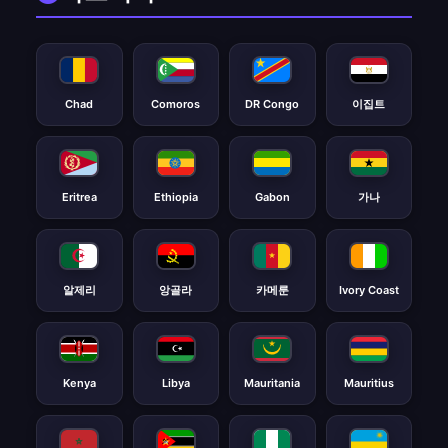
Chad
Comoros
DR Congo
이집트
Eritrea
Ethiopia
Gabon
가나
알제리
앙골라
카메룬
Ivory Coast
Kenya
Libya
Mauritania
Mauritius