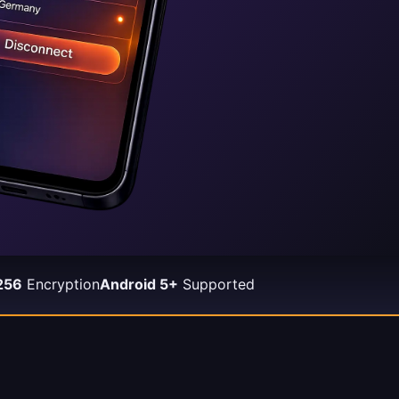
256
Encryption
Android 5+
Supported