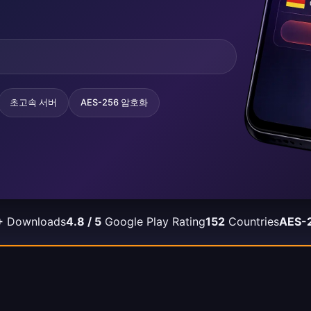
원
초고속 서버
AES-256 암호화
+
Downloads
4.8 / 5
Google Play Rating
152
Countries
AES-