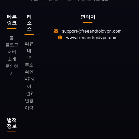
빠른
리
연락처
링크
소
스
support@freeandroidvpn.com
홈
www.freeandroidvpn.com
리뷰
블로그
내
서버
IP
소개
주소
문의하
확인
기
VPN
이
란?
변경
이력
법적
정보