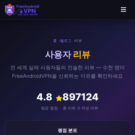
본문으로 건너뛰기
홈
블로그
리뷰
사용자
리뷰
전 세계 실제 사용자들의 진솔한 리뷰 — 수천 명이
FreeAndroidVPN을 신뢰하는 이유를 확인하세요
4.8
897
124
평균 평점
총 리뷰 수
작성 리뷰
평점 분포