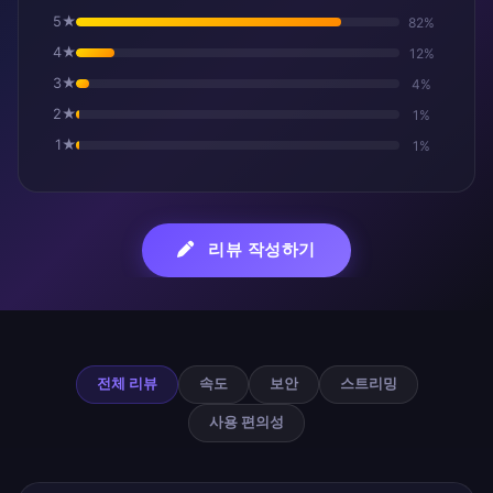
5★
82%
4★
12%
3★
4%
2★
1%
1★
1%
리뷰 작성하기
사용자 리뷰
전체 리뷰
속도
보안
스트리밍
사용 편의성