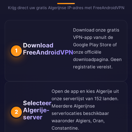
Krijg direct uw gratis Algerijnse IP-adres met FreeAndroidVPN
Download onze gratis
VPN-app vanuit de
Download
Google Play Store
of
1
FreeAndroidVPN
onze
officiële
downloadpagina
. Geen
registratie vereist.
Open de app en kies Algerije uit
onze
serverlijst van 152 landen
.
Selecteer
Meerdere Algerijnse
Algerije-
2
serverlocaties beschikbaar
server
waaronder Algiers, Oran,
Constantine.