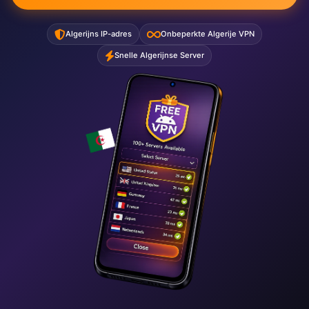
Algerijns IP-adres
Onbeperkte Algerije VPN
Snelle Algerijnse Server