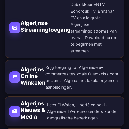
Deblokkeer ENTV,
Echorouk TV, Ennahar
TV en alle grote
Algerijnse
Algerijnse
Streamingtoegang
streamingplatforms van
overal.
Download nu
om
te beginnen met
streamen.
Krijg toegang tot Algerijnse e-
Algerijns
commercesites zoals Ouedkniss.com
Online
en Jumia Algeria met lokale prijzen en
Winkelen
aanbiedingen.
Algerijns
Lees El Watan, Liberté en bekijk
Nieuws &
Algerijnse TV-nieuwszenders zonder
Media
geografische beperkingen.