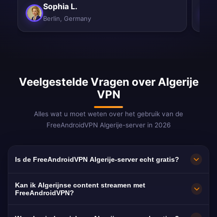
Sophia L.
Berlin, Germany
Veelgestelde Vragen over Algerije
VPN
Alles wat u moet weten over het gebruik van de
FreeAndroidVPN Algerije-server in 2026
Is de FreeAndroidVPN Algerije-server echt gratis?
Ja! De FreeAndroidVPN Algerije-server is 100%
Kan ik Algerijnse content streamen met
gratis zonder verborgen kosten, geen
FreeAndroidVPN?
proefperiodes en geen creditcard vereist. Wij
Onze Algerije VPN-servers zijn