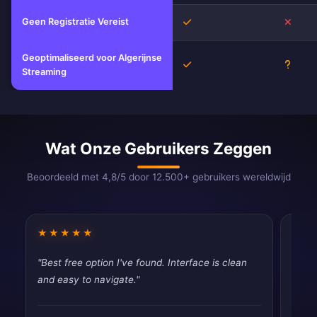
Geen Registratie Vereist
Ja
Nee
Geoptimaliseerd voor Algerijnse
Ja
Onbe
Streaming
Wat Onze Gebruikers Zeggen
Beoordeeld met 4,8/5 door 12.500+ gebruikers wereldwijd
★★★★★
★★
"Best free option I've found. Interface is clean
"Best
and easy to navigate."
and e