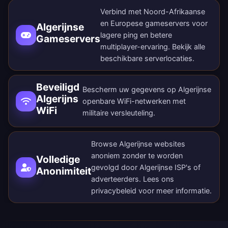
Verbind met Noord-Afrikaanse
en Europese gameservers voor
Algerijnse
lagere ping en betere
Gameservers
multiplayer-ervaring. Bekijk alle
beschikbare serverlocaties
.
Beveiligd
Bescherm uw gegevens op Algerijnse
Algerijns
openbare WiFi-netwerken met
WiFi
militaire versleuteling.
Browse Algerijnse websites
anoniem zonder te worden
Volledige
gevolgd door Algerijnse ISP's of
Anonimiteit
adverteerders. Lees ons
privacybeleid
voor meer informatie.