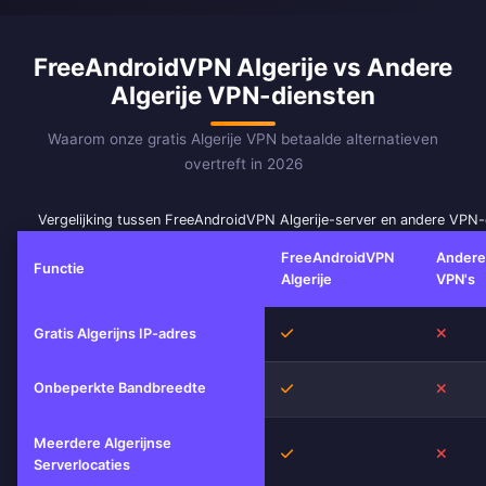
FreeAndroidVPN Algerije vs Andere
Algerije VPN-diensten
Waarom onze gratis Algerije VPN betaalde alternatieven
overtreft in 2026
Vergelijking tussen FreeAndroidVPN Algerije-server en andere VPN-
FreeAndroidVPN
Andere 
Functie
Algerije
VPN's
Ja
Nee
Gratis Algerijns IP-adres
Onbeperkte Bandbreedte
Ja
Nee
Meerdere Algerijnse
Ja
Nee
Serverlocaties