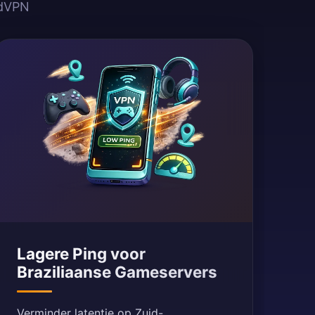
idVPN
Lagere Ping voor
Braziliaanse Gameservers
Verminder latentie op Zuid-