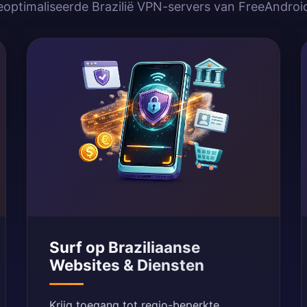
eoptimaliseerde Brazilië VPN-servers van FreeAndro
Surf op Braziliaanse
Websites & Diensten
Krijg toegang tot regio-beperkte