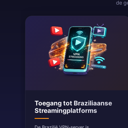
de g
Toegang tot Braziliaanse
Streamingplatforms
De Brazilië VPN-server is